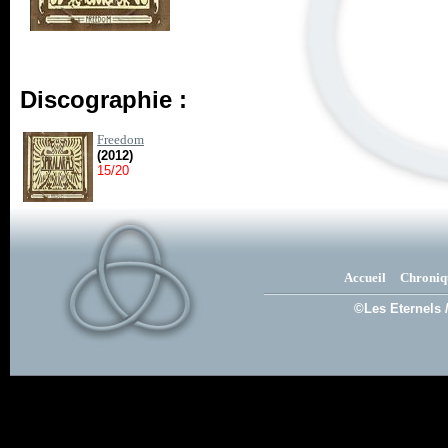
Discographie :
Freedom
(2012)
15/20
Accueil
Chroniq
©Les Eternels 