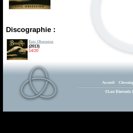
Discographie :
Epic Obsession
(2013)
14/20
Accueil
Chroniq
©Les Eternels 