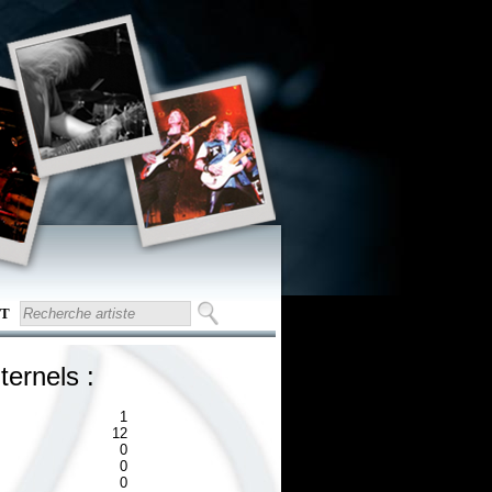
T
ternels :
1
12
0
0
0