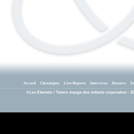
Accueil
Chroniques
Live-Reports
Interviews
Dossiers
T
©Les Eternels / Totoro mange des enfants corporation - 20