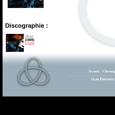
Discographie :
Alexa
(1989)
4.5/20
Accueil
Chroniq
©Les Eternels 