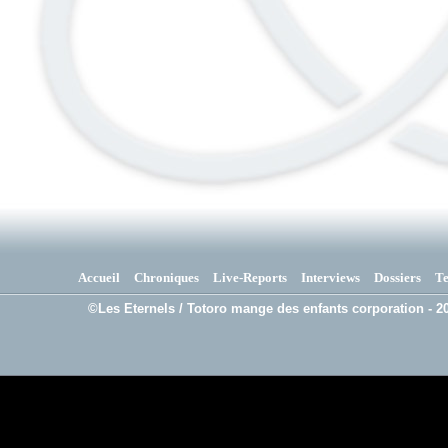
Accueil
Chroniques
Live-Reports
Interviews
Dossiers
T
©Les Eternels / Totoro mange des enfants corporation - 20