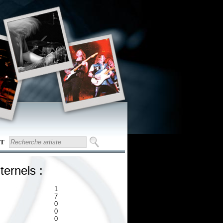
T
ternels :
1
7
0
0
0