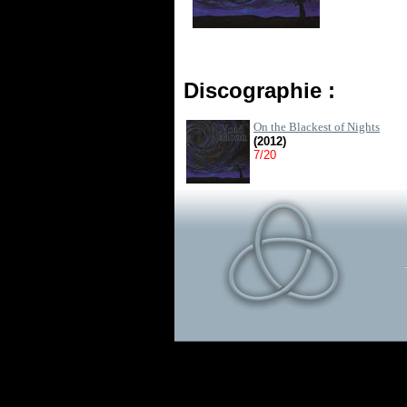
Discographie :
On the Blackest of Nights
(2012)
7/20