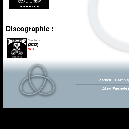
Discographie :
Warface
(2012)
9/20
Accueil
Chroniq
©Les Eternels 