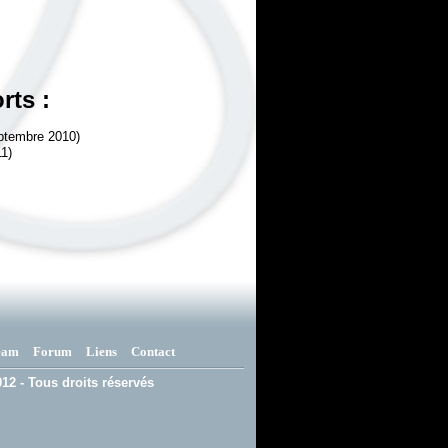
rts :
ptembre 2010)
11)
eam
Forum
Liens
Contact
12 - Tous droits réservés