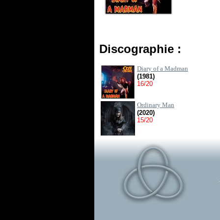
Discographie :
Diary of a Madman
(1981)
16/20
Ordinary Man
(2020)
15/20