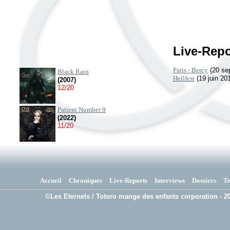
Live-Repo
Paris - Bercy
(20 se
Black Rain
Hellfest
(19 juin 20
(2007)
12/20
Patient Number 9
(2022)
11/20
Accueil
Chroniques
Live-Reports
Interviews
Dossiers
T
©Les Eternels / Totoro mange des enfants corporation - 20