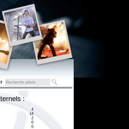
T
ternels :
4
14
2
0
0