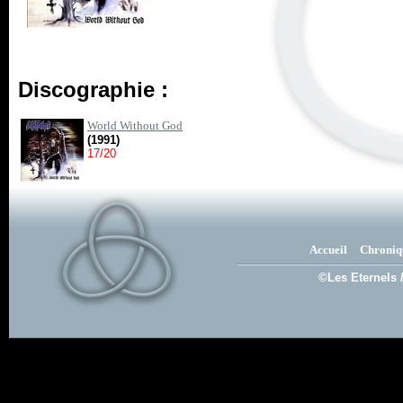
Discographie :
World Without God
(1991)
17/20
Accueil
Chroniq
©Les Eternels 