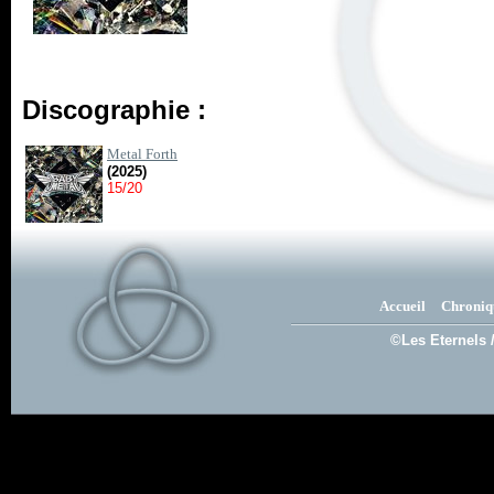
Discographie :
Metal Forth
(2025)
15/20
Accueil
Chroniq
©Les Eternels 