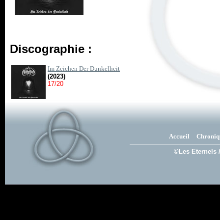
Discographie :
Im Zeichen Der Dunkelheit
(2023)
17/20
Accueil
Chroniq
©Les Eternels 