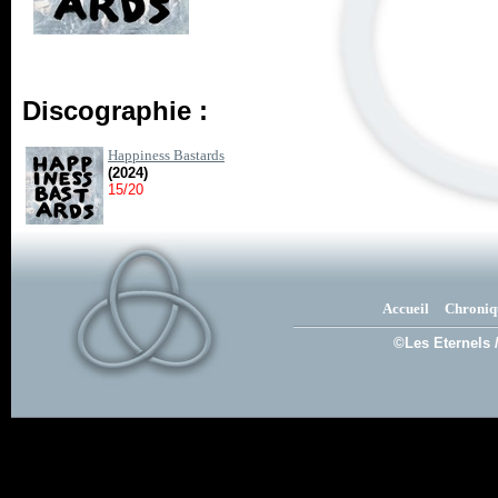
Discographie :
Happiness Bastards
(2024)
15/20
Accueil
Chroniq
©Les Eternels 