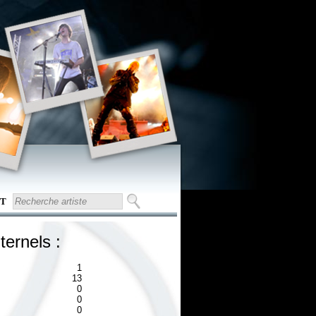
T
ternels :
1
13
0
0
0