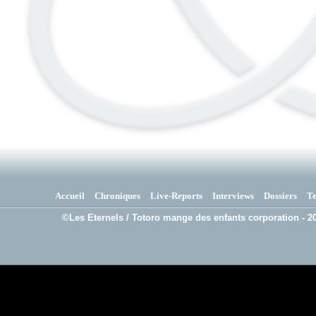
Accueil
Chroniques
Live-Reports
Interviews
Dossiers
T
©Les Eternels / Totoro mange des enfants corporation - 20