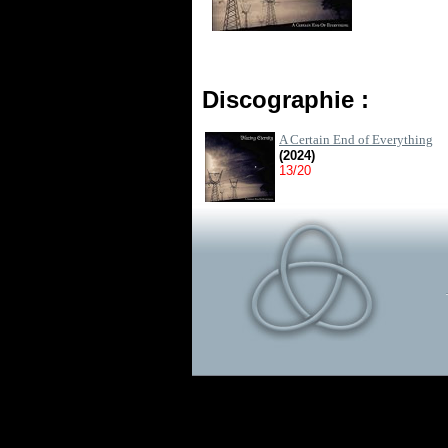
Discographie :
A Certain End of Everything
(2024)
13/20