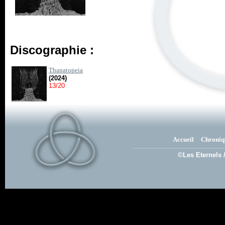
Discographie :
Thanatopeia
(2024)
13/20
Accueil
Chroniq
©Les Eternels 