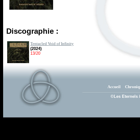
Discographie :
Tentacled Void of Infinity
(2024)
13/20
Accueil
Chroniq
©Les Eternels 