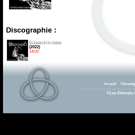
Discographie :
Ei hauta kysy lupaa
(2022)
14/20
Accueil
Chroniq
©Les Eternels 