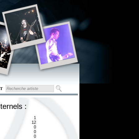
T
ternels :
1
12
0
0
0