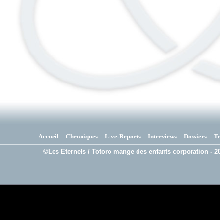
Accueil
Chroniques
Live-Reports
Interviews
Dossiers
T
©Les Eternels / Totoro mange des enfants corporation - 20