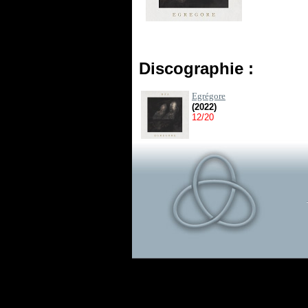
Discographie :
Egrégore
(2022)
12/20