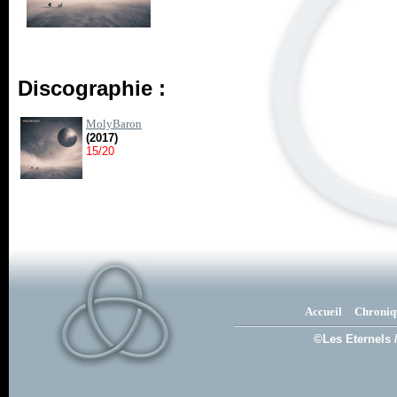
Discographie :
MolyBaron
(2017)
15/20
Accueil
Chroniq
©Les Eternels 