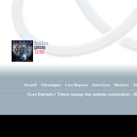
Red Eye
(2016)
11/20
Accueil
Chroniques
Live-Reports
Interviews
Dossiers
T
©Les Eternels / Totoro mange des enfants corporation - 20