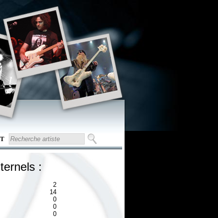
T
ternels :
2
14
0
0
0