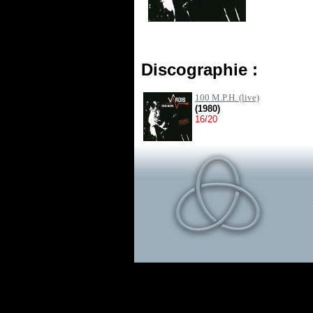
Discographie :
100 M.P.H. (live)
(1980)
16/20