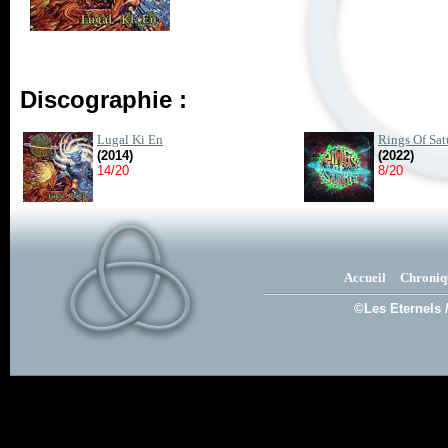
Discographie :
Lugal Ki En
Rings Of Sat
(2014)
(2022)
14/20
8/20
Accueil
Chroniq
©Les Eternels 