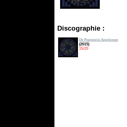
Discographie :
De Praestigiis Angelorum
(2015)
15/20