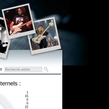
T
ternels :
1
15
0
0
22