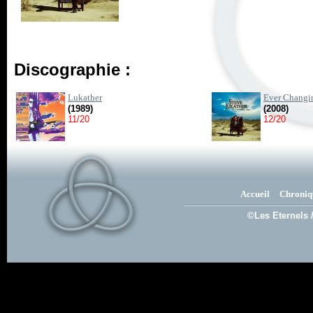
Discographie :
Lukather
Ever Changi
(1989)
(2008)
11/20
12/20
Accueil
Chroniq
©Les Eternels 