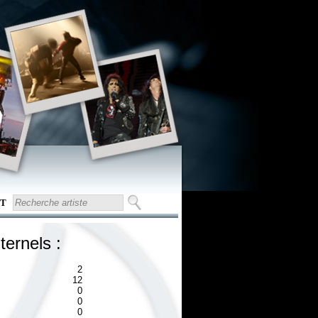
T
ternels :
2
12
0
0
0