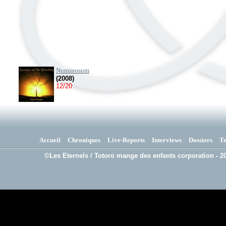
Numinosum
(2008)
12/20
Accueil
Chroniques
Live-Reports
Interviews
Dossiers
T
©Les Eternels / Totoro mange des enfants corporation - 20