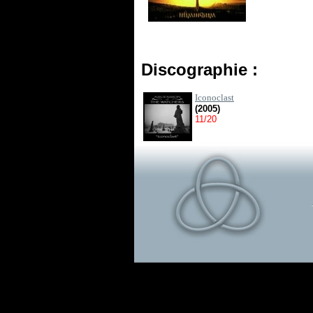
Discographie :
Iconoclast
(2005)
11/20