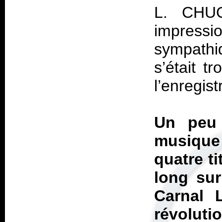
L. CHUC
impressi
sympath
s’était 
l’enregis
Un peu 
musique
quatre ti
long sur
Carnal 
révoluti