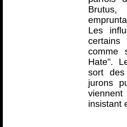
Brutus
emprunta
Les infl
certains
comme su
Hate". L
sort des
jurons p
viennent