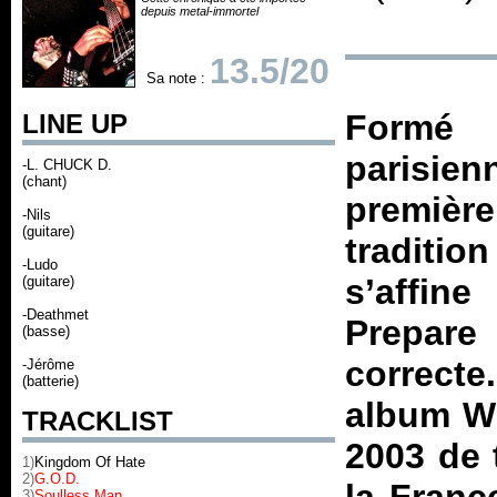
depuis metal-immortel
13.5/20
Sa note :
Formé 
LINE UP
parisien
-L. CHUCK D.
(chant)
premièr
-Nils
(guitare)
traditio
-Ludo
s’affin
(guitare)
-Deathmet
Prepare
(basse)
correcte
-Jérôme
(batterie)
album
W
TRACKLIST
2003 de 
1)
Kingdom Of Hate
2)
G.O.D.
3)
Soulless Man