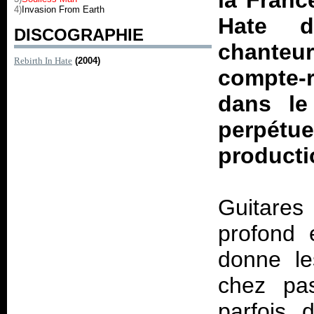
la Franc
4)
Invasion From Earth
Hate
dé
DISCOGRAPHIE
chanteu
Rebirth In Hate
(2004)
compte-r
dans le
perpétue
productio
Guitares
profond 
donne le
chez pas
parfois 