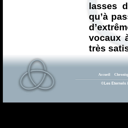
lasses d
qu’à pas
d’extrêm
vocaux à
très sati
Accueil
Chroniq
©Les Eternels 