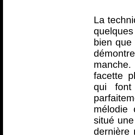
La techni
quelques
bien que 
démontrer
manche. L
facette p
qui fon
parfaite
mélodie 
situé une
dernière