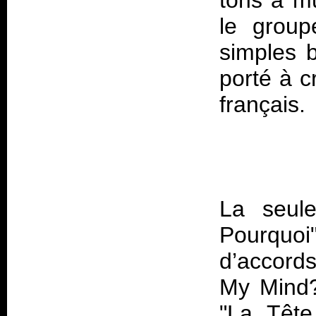
tons à mu
le grou
simples b
porté à c
La seule
Pourquoi"
d’accords
My Mind?"
"La Tête