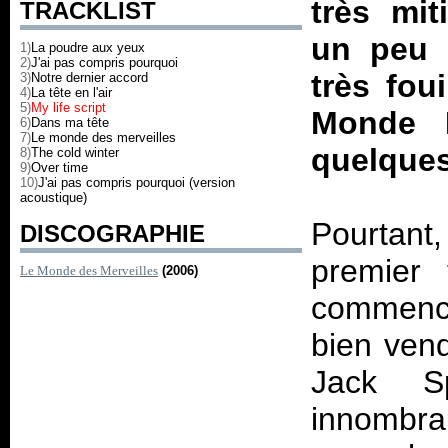
très mit
TRACKLIST
un peu 
1)
La poudre aux yeux
2)
J'ai pas compris pourquoi
très fou
3)
Notre dernier accord
4)
La tête en l'air
5)
My life script
Monde D
6)
Dans ma tête
7)
Le monde des merveilles
quelques
8)
The cold winter
9)
Over time
10)
J'ai pas compris pourquoi (version
acoustique)
Pourtant
DISCOGRAPHIE
premier 
Le Monde des Merveilles
(2006)
commence
bien vend
Jack S
innombr