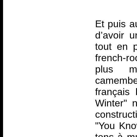
Et puis a
d’avoir u
tout en 
french-r
plus m
camembert
français
Winter" n
construct
"You Kno