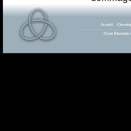
Accueil
Chroniq
©Les Eternels 