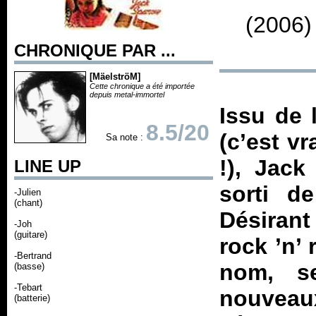
(2006)
CHRONIQUE PAR ...
[MäelströM]
Cette chronique a été importée
depuis metal-immortel
Issu de 
8.5/20
(c’est vr
Sa note :
!), Jack
LINE UP
sorti de
-Julien
(chant)
Désiran
-Joh
(guitare)
rock ’n’
-Bertrand
nom, s
(basse)
-Tebart
nouveaux
(batterie)