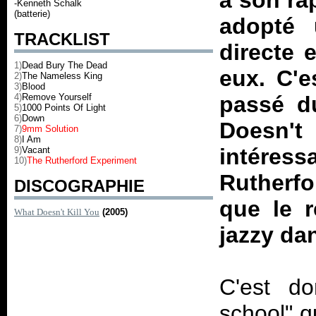
à son ra
-Kenneth Schalk
(batterie)
adopté 
TRACKLIST
directe 
1)
Dead Bury The Dead
eux. C'e
2)
The Nameless King
3)
Blood
4)
Remove Yourself
passé d
5)
1000 Points Of Light
6)
Down
Doesn't
7)
9mm Solution
8)
I Am
intéres
9)
Vacant
10)
The Rutherford Experiment
Rutherf
DISCOGRAPHIE
que le r
What Doesn't Kill You
(2005)
jazzy dan
C'est do
school" q