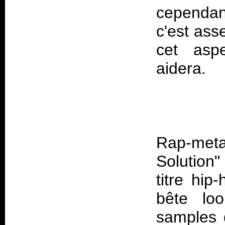
cependant
c'est ass
cet aspe
Rap-me
Solution"
titre hi
bête lo
samples 