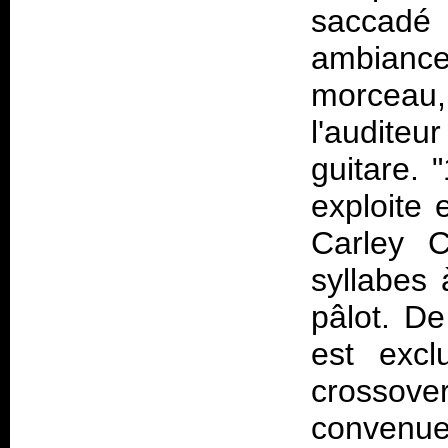
saccadé 
ambianc
morceau,
l'audite
guitare. 
exploite 
Carley 
syllabes 
pâlot. De
est excl
crossove
convenue