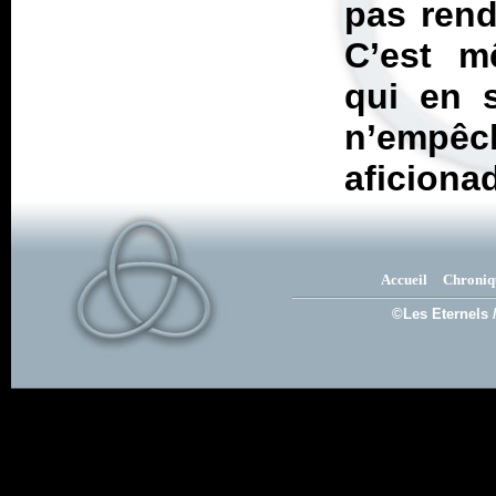
pas rend
C’est m
qui en 
n’empê
aficionad
Accueil
Chroniq
©Les Eternels 