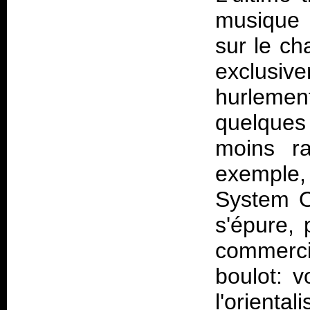
musique 
sur le ch
exclusi
hurleme
quelques
moins ra
exemple,
System O
s'épure, 
commerci
boulot: v
l'orient