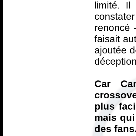
limité. I
constat
renoncé –
faisait au
ajoutée d
déception
Car Ca
crossove
plus fac
mais qui
des fans.