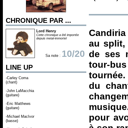
CHRONIQUE PAR ...
Candiria
Lord Henry
Cette chronique a été importée
depuis metal-immortel
au split
10/20
de ses 
Sa note :
tour-bus
LINE UP
tournée.
-Carley Coma
(chant)
du chan
-John LaMacchia
changeme
(guitare)
-Eric Matthews
musique
(guitare)
pour avo
-Michael MacIvor
(basse)