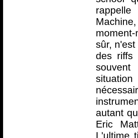
rappelle
Machine
moment-m
sûr, n'es
des riffs
souvent
situatio
nécess
instrume
autant qu
Eric Mat
L'ultime 