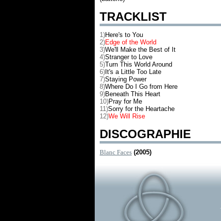
TRACKLIST
1)
Here's to You
2)
Edge of the World
3)
We'll Make the Best of It
4)
Stranger to Love
5)
Turn This World Around
6)
It's a Little Too Late
7)
Staying Power
8)
Where Do I Go from Here
9)
Beneath This Heart
10)
Pray for Me
11)
Sorry for the Heartache
12)
We Will Rise
DISCOGRAPHIE
Blanc Faces
(2005)