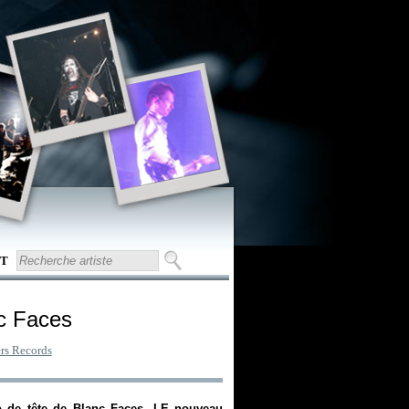
T
nc Faces
ers Records
o de tête de Blanc Faces, LE nouveau