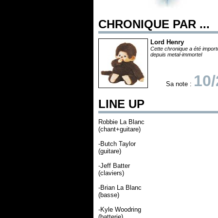
CHRONIQUE PAR ...
Lord Henry
Cette chronique a été impor
depuis metal-immortel
10/
Sa note :
LINE UP
Robbie La Blanc
(chant+guitare)
-Butch Taylor
(guitare)
-Jeff Batter
(claviers)
-Brian La Blanc
(basse)
-Kyle Woodring
(batterie)