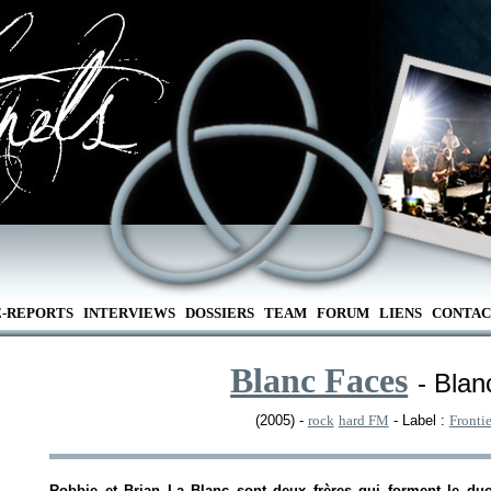
E-REPORTS
INTERVIEWS
DOSSIERS
TEAM
FORUM
LIENS
CONTAC
Blanc Faces
- Bla
(2005) -
rock
hard FM
- Label :
Fronti
Robbie et Brian La Blanc sont deux frères qui forment le du