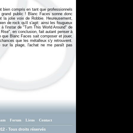
ont bien compris en tant que professionnels
le grand public ! Blanc Faces sonne donc
 la jolie voix de Robbie. Heureusement,
en de rock qu'il s'agit: ainsi les fougueux
 à l'instar de "Turn This World Around" de
Rise", en conclusion, fait autant penser à
ve que Blanc Faces sait composer et jouer,
 chances que les métalleux s'y retrouvent.
é sur la plage, l'achat ne me paraît pas
eam
Forum
Liens
Contact
12 - Tous droits réservés