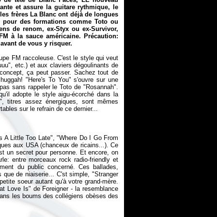
te et assure la guitare rythmique, le
, les frères La Blanc ont déjà de longues
on pour des formations comme Toto ou
ens de renom, ex-Styx ou ex-Survivor,
FM à la sauce américaine. Précaution:
 avant de vous y risquer.
pe FM raccoleuse. C'est le style qui veut
u", etc.) et aux claviers dégoulinants de
e concept, ça peut passer. Sachez tout de
huggah! "Here's To You" s'ouvre sur une
t pas sans rappeler le Toto de "Rosannah".
qu'il adopte le style aigu-écorché dans la
", titres assez énergiques, sont mêmes
's A Little Too Late", "Where Do I Go From
iques aux USA (chanceux de ricains...). Ce
est un secret pour personne. Et encore, on
le: entre morceaux rock radio-friendly et
iement du public concerné. Ces ballades,
 que de niaiserie... C'st simple, "Stranger
petite soeur autant qu'à votre grand-mère.
t Love Is" de Foreigner - la resemblance
e dans les boums des collégiens obèses des