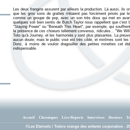
Les deux frangins assurent par ailleurs la production. Là aussi, ils 
que les gros sons de grattes n'étaient pas forcément prisés par 
comme un groupe de pop, avec un son très doux qui met en avant
quelques soli bien sentis de Butch Taylor nous rappellent que c'est bi
"Staying Power" ou "Beneath This Heart", par exemple, qui souffrent
la présence de ces choeurs tellement convenus, ridicules... "We Will 
Toto qu'à Journey, et les harmonies y sont plus plaisantes. La preu
aucun doute; mais le public visé est très ciblé, et minîmes sont les
Donc, à moins de vouloir dragouiller des petites minettes cet ét
indispensable.
Accueil
Chroniques
Live-Reports
Interviews
Dossiers
T
©Les Eternels / Totoro mange des enfants corporation - 20