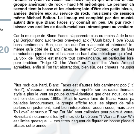
groupe américain de rock - hard FM mélodique. Le premier chan
second tient la basse et les claviers; loin d'être des petits bleus
années derrière eux au service du rock, musiciens de sessi
même Michael Bolton. Le line-up est complété par des musici
autant dire que Blanc Faces s'y connaît un peu. Du pur rock 
laissez vos oreilles de death-metalleux intransigeant au vestiaire
tée
Car la musique de Blanc Faces s'apparente plus ou moins à de la sou
ça! Bonjour donc aux textes one-eyed jack ("Uuuh baby I love Youuuu
bons sentiments. Bon, une fois que l'on a accepté et interiorisé l
20
même qu'à côté de Blanc Faces, le dernier Gotthard, c'est du Mes
introduction pipo-dream et balance un hard ultra-mélodique qui n'es
La voix de Robbie est malgré tout convaincante, en particulier lors
pure tradition. "Edge Of The World" ou "Turn This World Around
Plus rock que hard, Blanc Faces est d'autres fois carrément pop ("It
Here"), s'assurant ainsi des passages répétés sur les radios thémat
style a plus le vent en poupe outre-Atlantique que chez nous, ce n'
est loin des années 1980s. Mais le savoir-faire de Blanc Faces par
ballades langoureuses, le groupe affiche tous les signes de rall
parlons-en justement, sont bien interprétées, aucun souci, mais alors
To Love" et surtout "Pray For Me" sont calibrées pour plaire à votre 
Revisitant notamment les rythmes de la célèbre "I Wanna Know Wha
est limite groesque...-, ces titres risquent de figurer en bonne plac