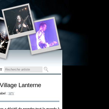
T
Village Lanterne
Label :
SPV
ore a décidé de prendre tout le monde à