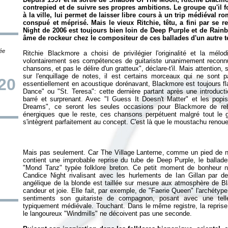
contrepied et de suivre ses propres ambitions. Le groupe qu'il
à la ville, lui permet de laisser libre cours à un trip médiéval r
conspué et méprisé. Mais le vieux Ritchie, têtu, a fini par se r
Night de 2006 est toujours bien loin de Deep Purple et de Rainb
âme de rockeur chez le compositeur de ces ballades d'un autre 
tée
Ritchie Blackmore a choisi de privilégier l'originalité et la mél
volontairement ses compétences de guitariste unanimement reconnu
chansons, et pas le délire d'un gratteux", déclare-t'il. Mais attention, 
sur l'enquillage de notes, il est certains morceaux qui ne sont 
20
essentiellement en acoustique dorénavant, Blackmore est toujours f
Dance" ou "St. Teresa": cette dernière partant après une introducti
barré et surprenant. Avec "I Guess It Doesn't Matter" et les pop
Dreams", ce seront les seules occasions pour Blackmore de rebr
énergiques que le reste, ces chansons perpétuent malgré tout le g
Mais pas seulement. Car
The Village Lanterne
, comme un pied de n
contient une improbable reprise du tube de Deep Purple, le ballades
"Mond Tanz" typée folklore breton. Ce petit moment de bonheur no
Candice Night rivalisant avec les hurlements de Ian Gillan par de
angélique de la blonde est taillée sur mesure aux atmosphère de Bla
candeur et joie. Elle fait, par exemple, de "Faerie Queen" l'archét
sentiments son guitariste de compagnon, posant avec une telle
typiquement médiévale. Touchant. Dans le même registre, la reprise
le langoureux "Windmills" ne décoivent pas une seconde.