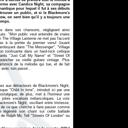
 forme avec Candice Night, sa compagne
omantique pour lequel il fut à ses débuts
etrouver un public, et si le Blackmore's
ow, on sent bien qu'il y a toujours une
temps.
odie dans ses chansons, négligeant ainsi
es. "Mon public veut entendre de vraies
si
The Village Lanterne
ne met pas l'accent
pas à la portée du premier venu! Jouant
lamboyant dans "The Messenger", "Village
on tonitruante dans un hard-rock celtique
isants "Just Call My Name" et "Street Of
ancher sa vieille guitare vintage. Plus
immick de la mélodie qui tue, et de fait
ez aux détracteurs de Blackmore's Night,
que "Child In time", introduit ici par une
stalgique, de plus, met à l'honneur une
 jolies vocalises mélancoliques. La voix
ckmore's Night, oscillant entre tristesse,
ype de ce que cherche à faire passer comme
 légèreté son chant sur cette ballade
 de Ralph Mc Tell "Streets Of London" ou