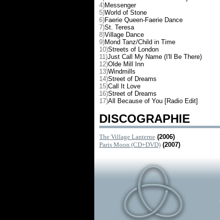
4)
Messenger
5)
World of Stone
6)
Faerie Queen-Faerie Dance
7)
St. Teresa
8)
Village Dance
9)
Mond Tanz/Child in Time
10)
Streets of London
11)
Just Call My Name (I'll Be There)
12)
Olde Mill Inn
13)
Windmills
14)
Street of Dreams
15)
Call It Love
16)
Street of Dreams
17)
All Because of You [Radio Edit]
DISCOGRAPHIE
The Village Lanterne
(2006)
Paris Moon (CD+DVD)
(2007)