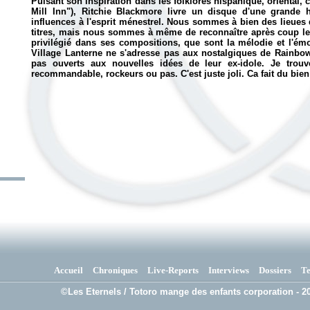
Puisant son inspiration dans les folklores hispanique, oriental, 
Mill Inn"), Ritchie Blackmore livre un disque d'une grande 
influences à l'esprit ménestrel. Nous sommes à bien des lieues
titres, mais nous sommes à même de reconnaître après coup les
privilégié dans ses compositions, que sont la mélodie et l'émo
Village Lanterne ne s'adresse pas aux nostalgiques de Rainbow
pas ouverts aux nouvelles idées de leur ex-idole. Je trouv
recommandable, rockeurs ou pas. C'est juste joli. Ca fait du bien
Accueil
Chroniques
Live-Reports
Interviews
Dossiers
T
©Les Eternels / Totoro mange des enfants corporation - 20