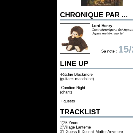
CHRONIQUE PAR ...
Lord Henry
Cette chronique a été impor
depuis metal-immortel
15/
Sa note :
LINE UP
-Ritchie Blackmore
(guitare+mandoline)
-Candice Night
(chant)
+ guests
TRACKLIST
1)
25 Years
2)
Village Lanterne
3)
I Guess It Doesn't Matter Anymore