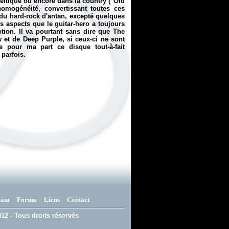
celtique ou encore dans la country ("Old
homogénéité, convertissant toutes ces
 du hard-rock d'antan, excepté quelques
 aspects que le guitar-hero a toujours
tion. Il va pourtant sans dire que The
 et de Deep Purple, si ceux-ci ne sont
e pour ma part ce disque tout-à-fait
 parfois.
eam
Forum
Liens
Contact
12 - Tous droits réservés