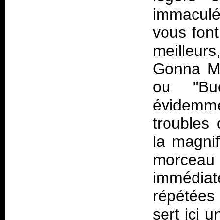
immaculé
vous fon
meilleur
Gonna M
ou "Bu
évidemm
troubles
la magnif
morcea
immédiat
répétées
sert ici 