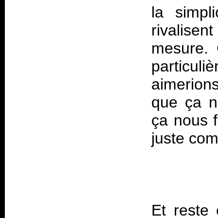
la simpl
rivalise
mesure. C
particul
aimerions
que ça n
ça nous 
Et reste