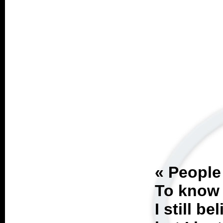
«
People 
To know 
I still b