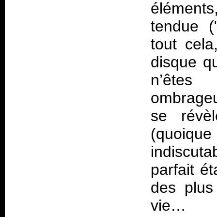
éléments
tendue (
tout cel
disque q
n’êtes
ombrageu
se révèl
(quoique
indiscut
parfait ét
des plus