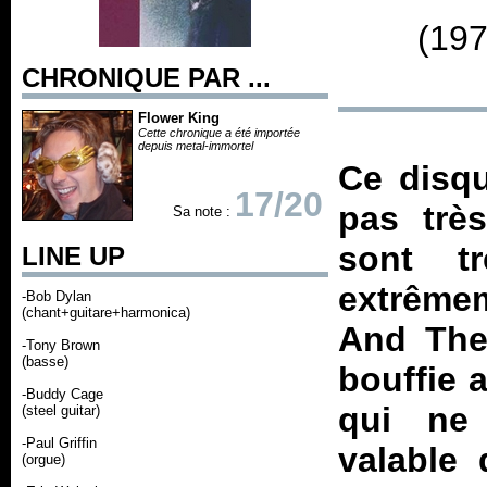
(197
CHRONIQUE PAR ...
Flower King
Cette chronique a été importée
depuis metal-immortel
Ce disqu
17/20
pas trè
Sa note :
sont t
LINE UP
extrême
-Bob Dylan
(chant+guitare+harmonica)
And The
-Tony Brown
(basse)
bouffie 
-Buddy Cage
qui ne
(steel guitar)
-Paul Griffin
valable 
(orgue)