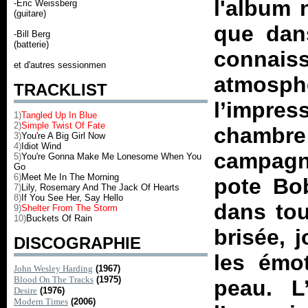
l'album n
-Eric Weissberg
(guitare)
que dan
-Bill Berg
(batterie)
connaiss
et d'autres sessionmen
atmosph
TRACKLIST
l’impre
1)
Tangled Up In Blue
2)
Simple Twist Of Fate
chambr
3)
You're A Big Girl Now
4)
Idiot Wind
campagne
5)
You're Gonna Make Me Lonesome When You
Go
6)
Meet Me In The Morning
pote Bob
7)
Lily, Rosemary And The Jack Of Hearts
8)
If You See Her, Say Hello
dans tou
9)
Shelter From The Storm
10)
Buckets Of Rain
brisée, 
DISCOGRAPHIE
les émot
John Wesley Harding
(1967)
Blood On The Tracks
(1975)
peau. L
Desire
(1976)
Modern Times
(2006)