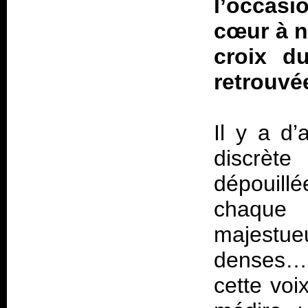
l’occasi
cœur à n
croix du
retrouvée
Il y a d
discrète
dépouillé
chaque 
majestu
denses… 
cette voi