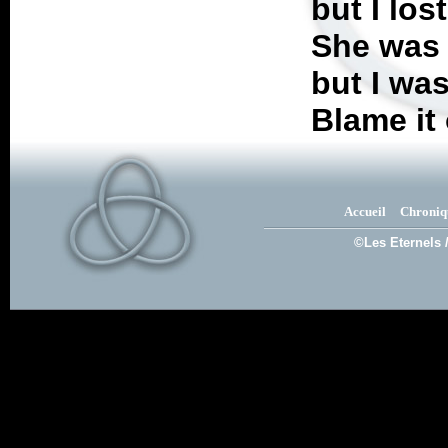
but I lost
She was 
but I was
Blame it 
Accueil
Chroniq
©Les Eternels 