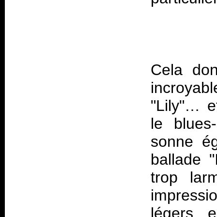
Cela don
incroyab
"Lily"… e
le blues
sonne ég
ballade 
trop lar
impressi
légers 