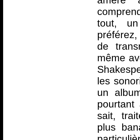
amère 
comprend
tout, u
préférez
de trans
même avoi
Shakespea
les sonor
un album
pourtant
sait, tr
plus ban