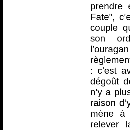
prendre 
Fate", c’
couple q
son ord
l’ouragan
règlemen
: c’est a
dégoût d
n’y a plu
raison d’
mène à r
relever 