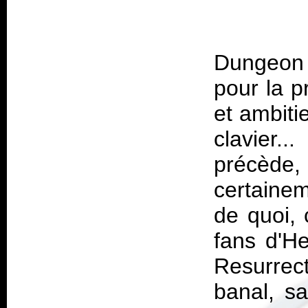
Dungeon 
pour la p
et ambiti
clavier..
précèd
certainem
de quoi, 
fans d'H
Resurrec
banal, sa