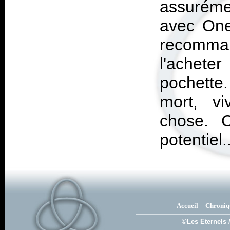
assuréme
avec
One
recomma
l'achete
pochette
mort, v
chose. 
potentiel..
Accueil
Chroniq
©Les Eternels 