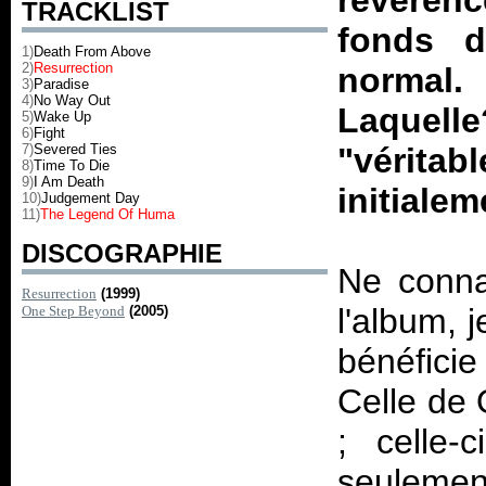
révérenc
TRACKLIST
fonds de
1)
Death From Above
2)
Resurrection
normal. 
3)
Paradise
4)
No Way Out
Laquel
5)
Wake Up
6)
Fight
7)
Severed Ties
"vérit
8)
Time To Die
9)
I Am Death
initialem
10)
Judgement Day
11)
The Legend Of Huma
DISCOGRAPHIE
Ne connai
Resurrection
(1999)
l'album, j
One Step Beyond
(2005)
bénéficie
Celle de
; celle-
seulement