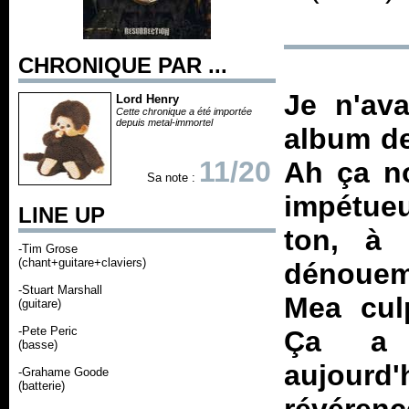
CHRONIQUE PAR ...
Je n'ava
Lord Henry
Cette chronique a été importée
depuis metal-immortel
album de
11/20
Ah ça n
Sa note :
impétueu
LINE UP
ton, à 
-Tim Grose
(chant+guitare+claviers)
dénouem
-Stuart Marshall
Mea culp
(guitare)
-Pete Peric
Ça a 
(basse)
aujourd'h
-Grahame Goode
(batterie)