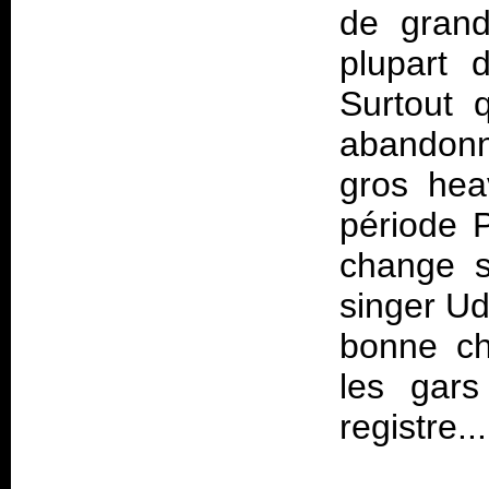
de grand
plupart 
Surtout 
abandonn
gros hea
période
P
change s
singer Ud
bonne ch
les gar