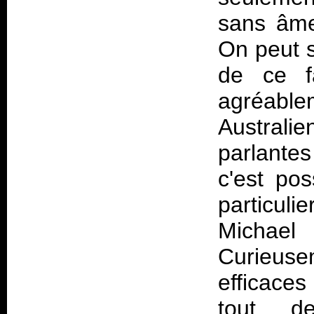
sans âme
On peut s
de ce f
agréabl
Australie
parlante
c'est pos
particuli
Michael 
Curieusem
efficaces
tout d