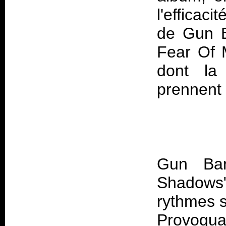
l'efficac
de Gun B
Fear Of 
dont la
Gun Bar
Shadow
rythmes s
Provoquan