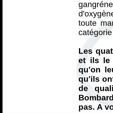
gangréne
d'oxygèn
toute ma
catégorie
Les quat
et ils l
qu'on le
qu'ils on
de qual
Bombard
pas. A vo