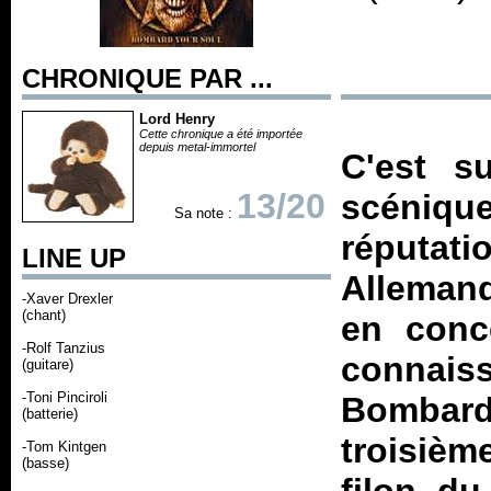
CHRONIQUE PAR ...
Lord Henry
Cette chronique a été importée
depuis metal-immortel
C'est s
13/20
scénique
Sa note :
réputati
LINE UP
Allemand
-Xaver Drexler
(chant)
en conc
-Rolf Tanzius
connais
(guitare)
-Toni Pinciroli
Bombar
(batterie)
troisièm
-Tom Kintgen
(basse)