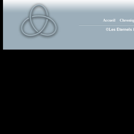
Accueil
Chroniq
©Les Eternels 