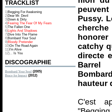
filon du
TRACKLIST
peuvent 
1)
Begging For Awakening
2)
Dear Mr. Devil
Pussy. L
3)
Down & Dirty
4)
Fearing The Fear Of My Fears
cherch
5)
The Fallen One
6)
Lights And Shadows
7)
Dive Into The Flame
honorer
8)
Bombard Your Soul
9)
Bloody Pretender
catchy q
10)
On The Road Again
11)
I'm Alive
directe 
12)
... Is You
DISCOGRAPHIE
Barrel
Bombard Your Soul
(2005)
Bombard
Brace for Impact
(2012)
hauteur 
C'est ap
"Begging