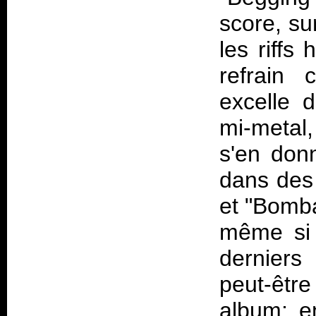
score, s
les riffs
refrain 
excelle 
mi-metal,
s'en donn
dans des 
et "Bomba
même si 
derniers 
peut-êtr
album; e