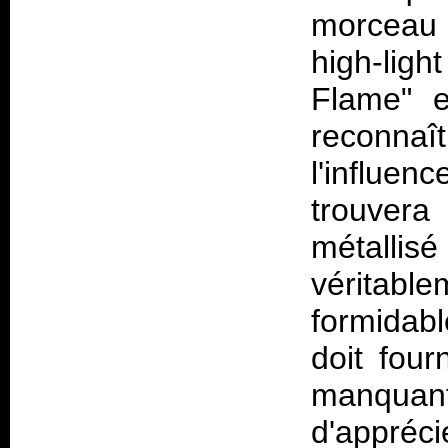
morceau
high-ligh
Flame" e
reconna
l'influen
trouvera
métalli
véritab
formidab
doit fou
manquant
d'appréci