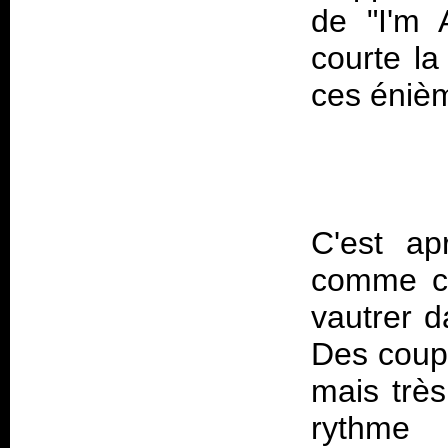
de "I'm 
courte la
C'est ap
comme ce
vautrer d
Des coup
mais très
rythme 