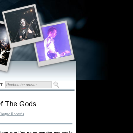
T
Of The Gods
Rogue Records
aison que l’on ne se penche pas sur le