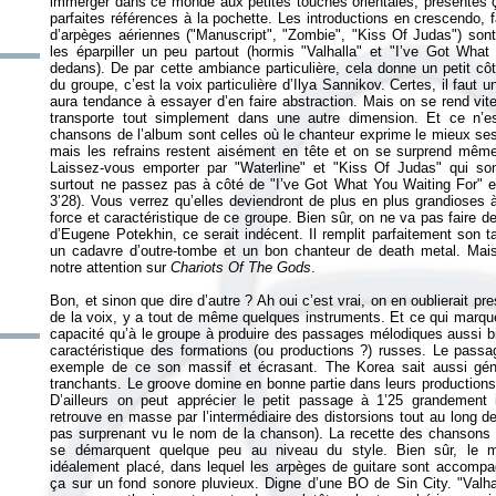
immerger dans ce monde aux petites touches orientales, présentes ça
parfaites références à la pochette. Les introductions en crescendo, 
d’arpèges aériennes ("Manuscript", "Zombie", "Kiss Of Judas") sont 
les éparpiller un peu partout (hormis "Valhalla" et "I’ve Got What
dedans). De par cette ambiance particulière, cela donne un petit cô
du groupe, c’est la voix particulière d’Ilya Sannikov. Certes, il faut 
aura tendance à essayer d’en faire abstraction. Mais on se rend vit
transporte tout simplement dans une autre dimension. Et ce n’es
chansons de l’album sont celles où le chanteur exprime le mieux ses
mais les refrains restent aisément en tête et on se surprend mêm
Laissez-vous emporter par "Waterline" et "Kiss Of Judas" qui son
surtout ne passez pas à côté de "I’ve Got What You Waiting For" et
3’28). Vous verrez qu’elles deviendront de plus en plus grandioses 
force et caractéristique de ce groupe. Bien sûr, on ne va pas faire d
d’Eugene Potekhin, ce serait indécent. Il remplit parfaitement son t
un cadavre d’outre-tombe et un bon chanteur de death metal. Mais 
notre attention sur
Chariots Of The Gods
.
Bon, et sinon que dire d’autre ? Ah oui c’est vrai, on en oublierait pre
de la voix, y a tout de même quelques instruments. Et ce qui marque
capacité qu’à le groupe à produire des passages mélodiques aussi 
caractéristique des formations (ou productions ?) russes. Le passa
exemple de ce son massif et écrasant. The Korea sait aussi gén
tranchants. Le groove domine en bonne partie dans leurs production
D’ailleurs on peut apprécier le petit passage à 1’25 grandement in
retrouve en masse par l’intermédiaire des distorsions tout au long 
pas surprenant vu le nom de la chanson). La recette des chansons
se démarquent quelque peu au niveau du style. Bien sûr, le mag
idéalement placé, dans lequel les arpèges de guitare sont accomp
ça sur un fond sonore pluvieux. Digne d’une BO de Sin City. "Valha