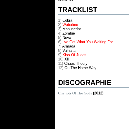
TRACKLIST
1)
Cobra
2)
Waterline
3)
Manuscript
4)
Zombie
5)
Neva
6)
I've Got What You Waiting For
7)
Armada
8)
Valhalla
9)
Kiss Of Judas
10)
XII
11)
Chaos Theory
12)
On The Home Way
DISCOGRAPHIE
Chariots Of The Gods
(2012)