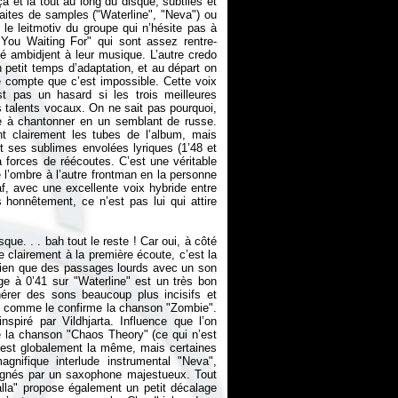
 et là tout au long du disque, subtiles et
faites de samples ("Waterline", "Neva") ou
le leitmotiv du groupe qui n’hésite pas à
 You Waiting For" qui sont assez rentre-
té ambidjent à leur musique. L’autre credo
un petit temps d’adaptation, et au départ on
e compte que c’est impossible. Cette voix
t pas un hasard si les trois meilleures
 talents vocaux. On ne sait pas pourquoi,
e à chantonner en un semblant de russe.
t clairement les tubes de l’album, mais
 ses sublimes envolées lyriques (1’48 et
à forces de réécoutes. C’est une véritable
e l’ombre à l’autre frontman en la personne
af, avec une excellente voix hybride entre
honnêtement, ce n’est pas lui qui attire
sque. . . bah tout le reste ! Car oui, à côté
 clairement à la première écoute, c’est la
bien que des passages lourds avec un son
ge à 0’41 sur "Waterline" est un très bon
érer des sons beaucoup plus incisifs et
s comme le confirme la chanson "Zombie".
spiré par Vildhjarta. Influence que l’on
de la chanson "Chaos Theory" (ce qui n’est
 est globalement la même, mais certaines
nifique interlude instrumental "Neva",
agnés par un saxophone majestueux. Tout
lla" propose également un petit décalage