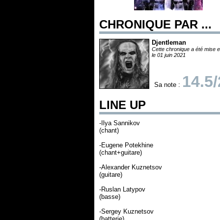
CHRONIQUE PAR ...
Djentleman
Cette chronique a été mise e
le 01 juin 2021
14.5
Sa note :
LINE UP
-Ilya Sannikov
(chant)
-Eugene Potekhine
(chant+guitare)
-Alexander Kuznetsov
(guitare)
-Ruslan Latypov
(basse)
-Sergey Kuznetsov
(batterie)