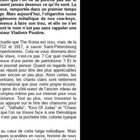
raient jamais devenus ce qu’ils sont. La
féroce, remportée dans un premier temps
e. Mais aujourd’hui, l’oligarchie russe
hégémonie métallique de nos cow-boys.
ence à faire son trou, et elle ne s’en
 dont le nom n’est pas sans rappeler une
nsieur Vladimir Poutine.
tuelle que The Korea est issu, mais de la
1712 et 1917, à savoir Saint-Pétersbourg
 impertinentes. Cela ne vous étonnera donc
e slave, n’est-ce pas ? Car quel meilleur
euve d’une pointe de patriotisme ? Et le
on pourrait penser. Quand on regarde bien,
 pas réputé pour être des plus appréciables
buter encore un peu plus. Alors certes, les
ntrario, les chants clairs sont nettement
international que pour notre propre écoute,
e gens du côté-ouest de l’ancien rideau de
ne comptez-même pas sur internet pour vous
istance. Tout au plus, vous trouverez la
us appuyer sur le titre des chansons pour
va", "Valhalla", "Kiss Of Judas" et "Chaos
 que l’on se trouve face à une thématique
n’est pas la pochette très colorée typique
er au cœur de cette taïga mélodique. Mais
iques scandées en russe, histoire de nous