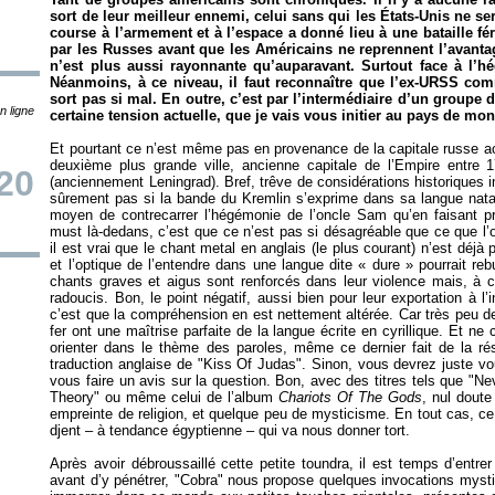
sort de leur meilleur ennemi, celui sans qui les États-Unis ne se
course à l’armement et à l’espace a donné lieu à une bataille 
par les Russes avant que les Américains ne reprennent l’avantag
n’est plus aussi rayonnante qu’auparavant. Surtout face à l’
Néanmoins, à ce niveau, il faut reconnaître que l’ex-URSS comm
sort pas si mal. En outre, c’est par l’intermédiaire d’un groupe
n ligne
certaine tension actuelle, que je vais vous initier au pays de mo
Et pourtant ce n’est même pas en provenance de la capitale russe ac
deuxième plus grande ville, ancienne capitale de l’Empire entre 
/20
(anciennement Leningrad). Bref, trêve de considérations historiques
sûrement pas si la bande du Kremlin s’exprime dans sa langue natal
moyen de contrecarrer l’hégémonie de l’oncle Sam qu’en faisant pr
must là-dedans, c’est que ce n’est pas si désagréable que ce que l’
il est vrai que le chant metal en anglais (le plus courant) n’est déjà
et l’optique de l’entendre dans une langue dite «
dure
» pourrait re
chants graves et aigus sont renforcés dans leur violence mais, à co
radoucis. Bon, le point négatif, aussi bien pour leur exportation à l’
c’est que la compréhension en est nettement altérée. Car très peu d
fer ont une maîtrise parfaite de la langue écrite en cyrillique. Et 
orienter dans le thème des paroles, même ce dernier fait de la rés
traduction anglaise de "Kiss Of Judas". Sinon, vous devrez juste vo
vous faire un avis sur la question. Bon, avec des titres tels que "Ne
Theory" ou même celui de l’album
Chariots Of The Gods
, nul doute
empreinte de religion, et quelque peu de mysticisme. En tout cas, ce 
djent – à tendance égyptienne – qui va nous donner tort.
Après avoir débroussaillé cette petite toundra, il est temps d’entr
avant d’y pénétrer, "Cobra" nous propose quelques invocations myst