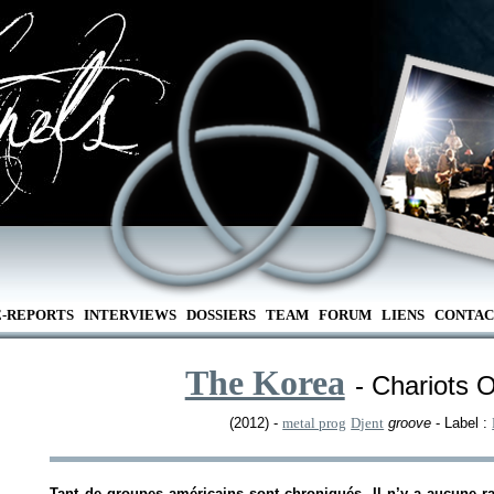
E-REPORTS
INTERVIEWS
DOSSIERS
TEAM
FORUM
LIENS
CONTAC
The Korea
- Chariots 
(2012) -
metal prog
Djent
groove
- Label :
Tant de groupes américains sont chroniqués. Il n’y a aucune r