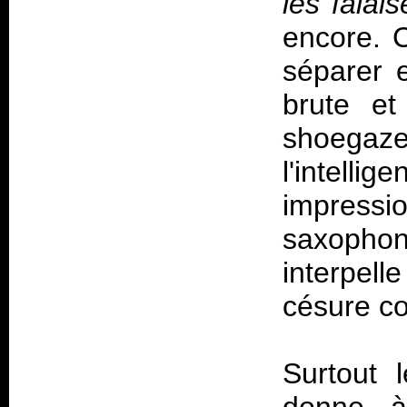
les falai
encore. 
séparer e
brute et
shoegaz
l'intell
impres
saxophon
interpel
césure c
Surtout 