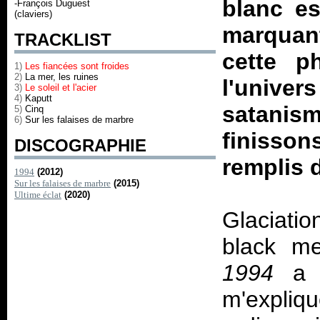
blanc es
-François Duguest
(claviers)
marquan
TRACKLIST
cette p
1)
Les fiancées sont froides
2)
La mer, les ruines
l'univ
3)
Le soleil et l'acier
4)
Kaputt
satanis
5)
Cinq
6)
Sur les falaises de marbre
finisso
DISCOGRAPHIE
remplis 
1994
(2012)
Sur les falaises de marbre
(2015)
Ultime éclat
(2020)
Glaciati
black me
1994
a é
m'expliqu