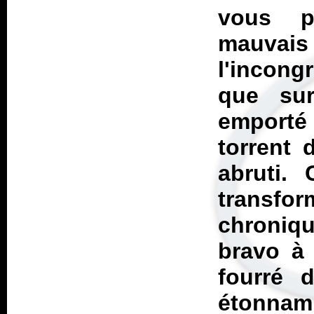
vous p
mauvai
l'incong
que su
emporté
torrent 
abruti.
transf
chroniqu
bravo à 
fourré 
étonnam