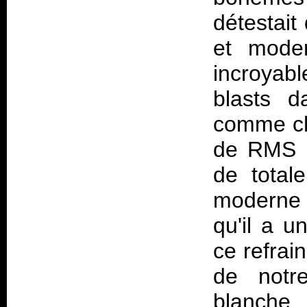
détestait
et moder
incroyab
blasts d
comme ch
de RMS H
de total
moderne f
qu'il a u
ce refrai
de notr
blanche,