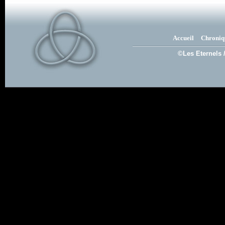
Accueil
Chroniq
©Les Eternels 