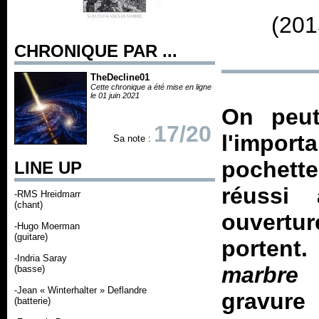
(201
CHRONIQUE PAR ...
TheDecline01
Cette chronique a été mise en ligne
le 01 juin 2021
On peut
17/20
l'import
Sa note :
pochette
LINE UP
réussi 
-RMS Hreidmarr
(chant)
ouvertur
-Hugo Moerman
(guitare)
portent.
-Indria Saray
marbre
a
(basse)
-Jean « Winterhalter » Deflandre
gravure
(batterie)