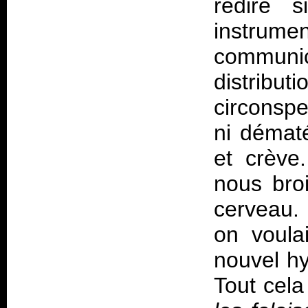
redire s
instru
commun
distrib
circonspe
ni dématé
et crève
nous bro
cerveau. 
on voula
nouvel hy
Tout cela