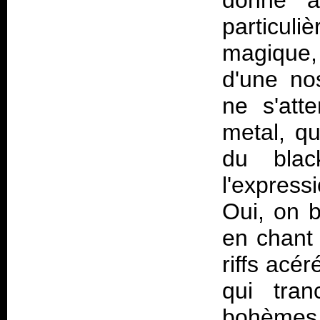
donne à
particul
magique,
d'une no
ne s'att
metal, q
du blac
l'expres
Oui, on b
en chant 
riffs acé
qui tran
bohèmes