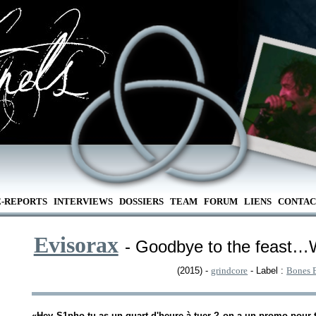
E-REPORTS
INTERVIEWS
DOSSIERS
TEAM
FORUM
LIENS
CONTAC
Evisorax
- Goodbye to the feast…
(2015) -
grindcore
- Label :
Bones 
«Hey S1pho tu as un quart d'heure à tuer ? on a un promo pour t