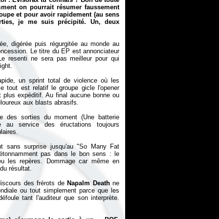
omment on pourrait résumer faussement
groupe et pour avoir rapidement (au sens
ties, je me suis précipité. Un, deux
hée, digérée puis régurgitée au monde au
 concession. Le titre du EP est annonciateur
e resenti ne sera pas meilleur pour qui
ight.
pide, un sprint total de violence où les
out est relatif le groupe gicle l'opener
 plus expéditif. Au final aucune bonne ou
loureux aux blasts abrasifs.
e des sorties du moment (Une batterie
e au service des éructations toujours
laires.
nt sans surprise jusqu'au "So Many Fat
in étonnamment pas dans le bon sens : le
 peu les repères. Dommage car même en
 du résultat.
discours des frérots de
Napalm Death
ne
ondiale ou tout simplement parce que les
oule tant l'auditeur que son interprète.