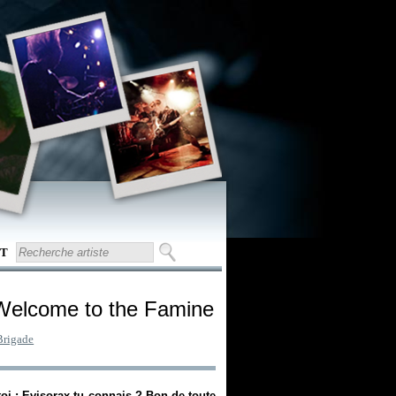
T
Welcome to the Famine
Brigade
oi : Evisorax tu connais ? Bon de toute