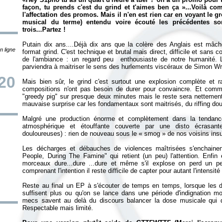
façon, tu prends c'est du grind et t'aimes ben ça »...Voilà c
l'affectation des promos. Mais il n'en est rien car en voyant le 
musical du terme) entendu voire écouté les précédentes sor
trois...Partez !
Putain dix ans....Déjà dix ans que la colère des Anglais est mâc
n ligne
format grind. C'est technique et brutal mais direct, difficile et sans
de l'ambiance : un regard peu enthousiaste de notre humanité. L
parviendra à maitriser le sens des hurlements viscéraux de Simon Wr
20
Mais bien sûr, le grind c'est surtout une explosion complète et ra
compositions n'ont pas besoin de durer pour convaincre. Et comme t
"greedy pig" sur presque deux minutes mais le reste sera nettement
mauvaise surprise car les fondamentaux sont maitrisés, du riffing dou
Malgré une production énorme et complètement dans la tendanc
atmosphérique et étouffante couverte par une disto écrasant
douloureuses) : rien de nouveau sous le «
smog
» de nos voisins insu
Les décharges et débauches de violences maîtrisées s'enchaine
People, During The Famine" qui retient (un peu) l'attention. Enf
morceaux dure...dure ...dure et même s'il explose on perd un
comprenant l'intention il reste difficile de capter pour autant l'intensité
Reste au final un EP à s'écouter de temps en temps, lorsque les 
suffisent plus ou qu'on se lance dans une période d'indignation m
mecs savent au delà du discours balancer la dose musicale qui déf
Respectable mais limité.