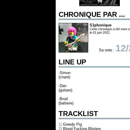
CHRONIQUE PAR ...
S1phonique
Cette chronique a été mise e
le 01 juin 2021
12/
Sa note :
LINE UP
-Simon
(chant)
-Dan
(guitare)
-Brod
(batterie)
TRACKLIST
1)
Greedy Pig
2)
Blood Fucking Blisters