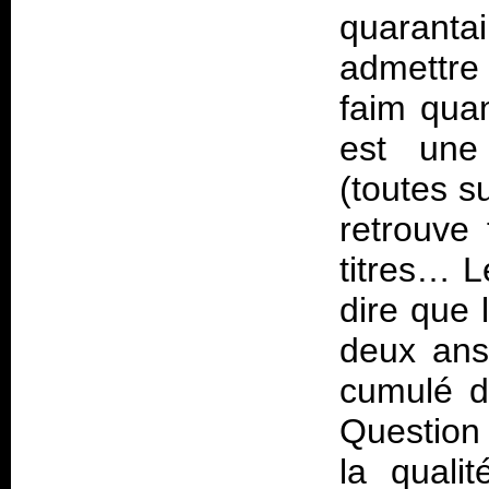
quaranta
admettre
faim quan
est une 
(toutes s
retrouve
titres… 
dire que
deux ans,
cumulé d
Question 
la quali