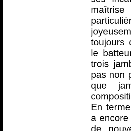
maîtri
particul
joyeuse
toujours 
le batteu
trois jam
pas non p
que ja
composit
En termes
a encore 
de nouv