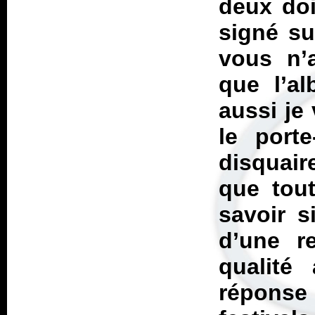
deux doi
signé su
vous n’
que l’al
aussi je 
le port
disquair
que tou
savoir s
d’une r
qualité
répons