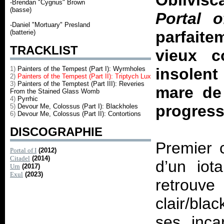
Oblivis
-Brendan "Cygnus" Brown
(basse)
Portal o
-Daniel "Mortuary" Presland
parfaite
(batterie)
TRACKLIST
vieux c
1)
Painters of the Tempest (Part I): Wyrmholes
insolen
2)
Painters of the Tempest (Part II): Triptych Lux
3)
Painters of the Temptest (Part III): Reveries
mare de 
From the Stained Glass Womb
4)
Pyrrhic
progress
5)
Devour Me, Colossus (Part I): Blackholes
6)
Devour Me, Colossus (Part II): Contortions
DISCOGRAPHIE
Premier 
Portal of I
(2012)
Citadel
(2014)
d’un iot
Urn
(2017)
Exul
(2023)
retrouve 
clair/bla
ses inca