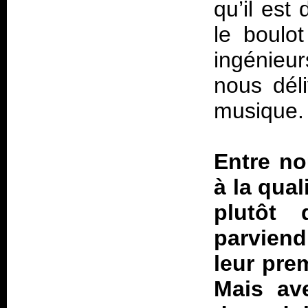
qu’il est
le boulo
ingénieu
nous déli
musique.
Entre no
à la qual
plutôt 
parviend
leur pre
Mais av