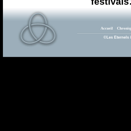
festival
Accueil
Chroniq
©Les Eternels 