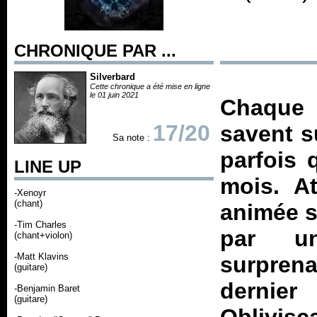
CHRONIQUE PAR ...
Silverbard
Cette chronique a été mise en ligne
le 01 juin 2021
Chaque
17/20
savent s
Sa note :
parfois 
LINE UP
mois. A
-Xenoyr
(chant)
animée so
-Tim Charles
par un
(chant+violon)
-Matt Klavins
surpren
(guitare)
dernier
-Benjamin Baret
(guitare)