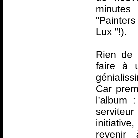
minutes 
"Painters
Lux "!).
Rien de 
faire à 
génialiss
Car prem
l’album 
serviteu
initiativ
reveni