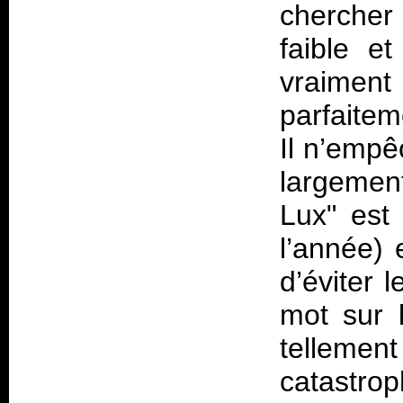
chercher 
faible et
vraime
parfaite
Il n’empê
largement
Lux" est
l’année) 
d’éviter 
mot sur 
telleme
catastro