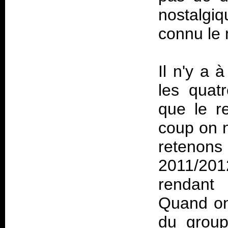
nostalgi
connu le
Il n'y a 
les quat
que le re
coup on n
retenons
2011/201
rendant 
Quand on 
du group