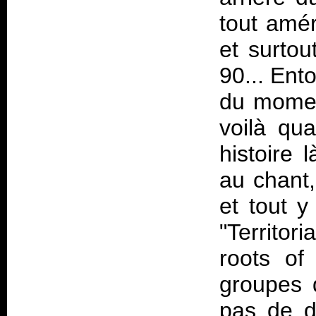
tout amé
et surto
90... Ent
du momen
voilà qua
histoire 
au chant,
et tout y
"Territor
roots of
groupes 
pas de do