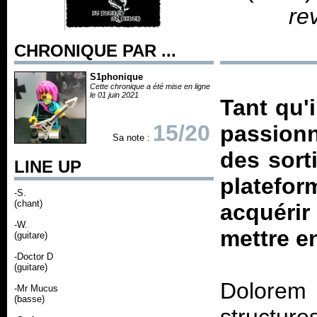
rev
CHRONIQUE PAR ...
S1phonique
Cette chronique a été mise en ligne
le 01 juin 2021
Tant qu'
15/20
passionn
Sa note :
des sort
LINE UP
platefo
-S.
(chant)
acquérir
-W.
mettre e
(guitare)
-Doctor D
(guitare)
Dolorem 
-Mr Mucus
(basse)