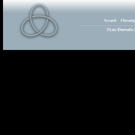
Accueil
Chroniq
©Les Eternels 