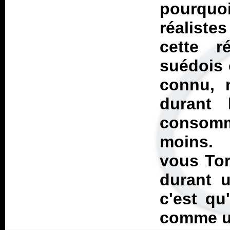
pourqu
réalist
cette r
suédois o
connu, n
durant 
consom
moins
vous Tor
durant u
c'est qu
comme un