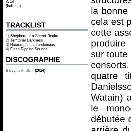
structure
-Stof
(batterie)
la bonne 
cela est 
TRACKLIST
cette ass
1)
Shepherd of a Secret Realm
2)
Territorial Darkness
produire
3)
Necromantical Tendencies
4)
Flesh Ripping Sounds
sur toute
DISCOGRAPHIE
consorts
It Begins At Birth
(2014)
quatre t
Danielss
Watain) a
le mono
débutée q
arrière d