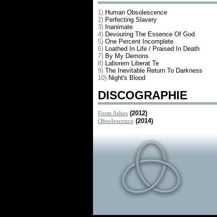
1)
Human Obsolescence
2)
Perfecting Slavery
3)
Inanimate
4)
Devouring The Essence Of God
5)
One Percent Incomplete
6)
Loathed In Life / Praised In Death
7)
By My Demons
8)
Laborem Liberat Te
9)
The Inevitable Return To Darkness
10)
Night's Blood
DISCOGRAPHIE
From Ashes
(2012)
Obsolescence
(2014)