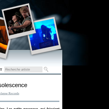
T
solescence
elapse Records
e. Les petits nouveaux, qui faisaient