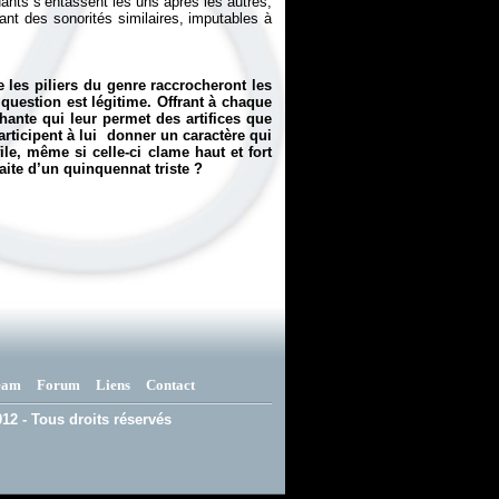
ants s’entassent les uns après les autres,
ant des sonorités similaires, imputables à
 les piliers du genre raccrocheront les
question est légitime. Offrant à chaque
hante qui leur permet des artifices que
 participent à lui donner un caractère qui
ile, même si celle-ci clame haut et fort
ite d’un quinquennat triste ?
eam
Forum
Liens
Contact
12 - Tous droits réservés