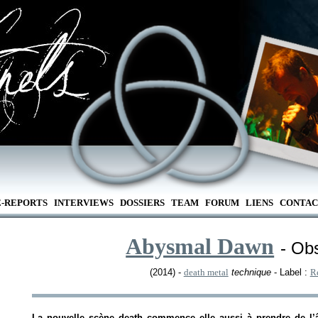
E-REPORTS
INTERVIEWS
DOSSIERS
TEAM
FORUM
LIENS
CONTAC
Abysmal Dawn
- Ob
(2014) -
death metal
technique
- Label :
R
La nouvelle scène death commence elle aussi à prendre de l’âg