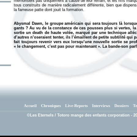
mémorisent pas uniquement à cause de leur refrain, et les riffs marqu
tous construits de manière radicalement différente, bien que dispens
la fameuse patte dont jouit la formation.
Abysmal Dawn, le groupe américain qui sera toujours là lorsque
gants ? Au vu de la constance de ces pousses plus si vertes, la 
sortie un death de haute volée, marqué par une technique alléc
d’autres n’oseraient tenter, ils l’émaillent de petite subtilité qui
fait toujours revenir vers eux lorsqu’une nouvelle sortie se prof
« le changement, c’est pas pour maintenant ». La bande-son parfa
Accueil
Chroniques
Live-Reports
Interviews
Dossiers
T
©Les Eternels / Totoro mange des enfants corporation - 20