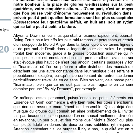
notre bonheur à la place de gloires vieillissantes sur la pent
quatrième, voire cinquième album… D’une part, c’est un moye
que l’on puisse voir d’énorme mouvement ou révolution dans la
prévoir petit à petit quelles formations sont les plus susceptib
Obsolescence
leur quatrième méfait, en huit ans, soit un ryth
qui se taille petit à petit, à la dure.
n ligne
Abysmal Dawn, si leur musique était à résumer rapidement, pourrait
Dying Fetus pour les riffs les plus mid-tempos et percutants et certa
d’un soupçon de Morbid Angel dans la façon qu’ont certaines lignes 
20
et de pas mal de Death dans la façon de jouer des solos. Le groupe
frontal bien moderne, grâce à la grosse production assumée qui ne 
puisque celle-ci est constante depuis le premier album, avec un son
était évoqué plus haut ; ce n’est pas anodin, certains passages y f
d’ "Inanimate" où l’on se prépare à aller distribuer des mandales
détachent par une autre constante dans leur musique : les refrains 
probablement exagéré, puisqu’ils se contentent de rentrer rapidement 
particulièrement travaillés en ce sens. Bien souvent, cela passe pa
"Inanimate", bien que ce ne soit pas la plus fragrante en ce sen
domaine par une "By My Demons", par exemple.
Ce mélange assez personnel, puisqu’enrichi de petits éléments 
Essence Of God" commence à être bien rôdé, les titres s’enchaînant
que rien ne ressorte énormément de l’ensemble. Qui a déjà écou
musique du groupe qu’il connaît (et aime probablement) déjà. Invit
fait pas beaucoup illusion puisque l’on ne saurait réellement dire où
en revanche, un peu plus, et rien moins que "Night’s Blood" qui plus 
car, plutôt fidèle en dehors de deux ou trois subtilités rythmiques
Attention cependant : si de surprise il n’y a pas, la qualité est en