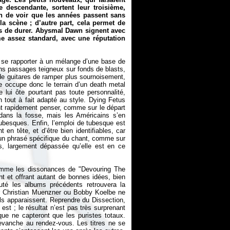
e descendante, sortent leur troisième,
n de voir que les années passent sans
 scène ; d’autre part, cela permet de
les de durer. Abysmal Dawn signent avec
me assez standard, avec une réputation
 se rapporter à un mélange d’une base de
ins passages teigneux sur fonds de blasts,
de guitares de ramper plus sournoisement,
 occupe donc le terrain d’un death metal
lui ôte pourtant pas toute personnalité,
 tout à fait adapté au style. Dying Fetus
ont rapidement penser, comme sur le départ
 dans la fosse, mais les Américains s’en
tubesques. Enfin, l’emploi de tubesque est
en tête, et d’être bien identifiables, car
r un phrasé spécifique du chant, comme sur
s, largement dépassée qu’elle est en ce
comme les dissonances de "Devouring The
 et offrant autant de bonnes idées, bien
té les albums précédents retrouvera la
er Christian Muenzner ou Bobby Koelbe ne
 ils apparaissent. Reprendre du Dissection,
est ; le résultat n’est pas très surprenant
 que ne capteront que les puristes totaux.
 revanche au rendez-vous. Les titres ne se