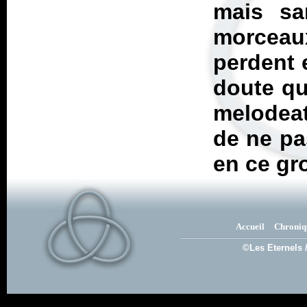
mais sa
morceau
perdent 
doute qu
melodeat
de ne pa
en ce gr
Accueil
Chroniq
©Les Eternels 