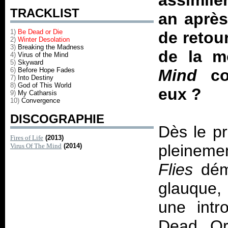
assimile
TRACKLIST
an après
1)
Be Dead or Die
de retou
2)
Winter Desolation
3)
Breaking the Madness
de la m
4)
Virus of the Mind
5)
Skyward
6)
Before Hope Fades
Mind
con
7)
Into Destiny
8)
God of This World
eux ?
9)
My Catharsis
10)
Convergence
DISCOGRAPHIE
Dès le p
Fires of Life
(2013)
pleineme
Virus Of The Mind
(2014)
Flies
déma
glauque
une intr
Dead Or 