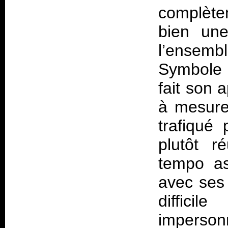
complète
bien une
l’ensemb
Symbole 
fait son a
à mesure 
trafiqué 
plutôt r
tempo as
avec ses 
diffici
impersonn