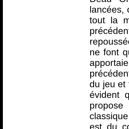
lancées, 
tout la 
précédent
repoussée
ne font q
apporta
précédent
du jeu et 
évident q
propose
classiqu
est du c