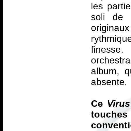
les parti
soli de 
originau
rythmiqu
finesse
orchestr
album, q
absente.
Ce
Viru
touche
convent