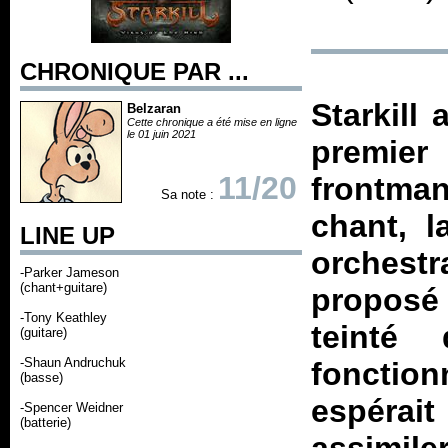
CHRONIQUE PAR ...
Starkill
Belzaran
Cette chronique a été mise en ligne
le 01 juin 2021
premier
11/20
frontma
Sa note :
chant, l
LINE UP
orchestr
-Parker Jameson
(chant+guitare)
propos
-Tony Keathley
teinté
(guitare)
-Shaun Andruchuk
fonctio
(basse)
espérait
-Spencer Weidner
(batterie)