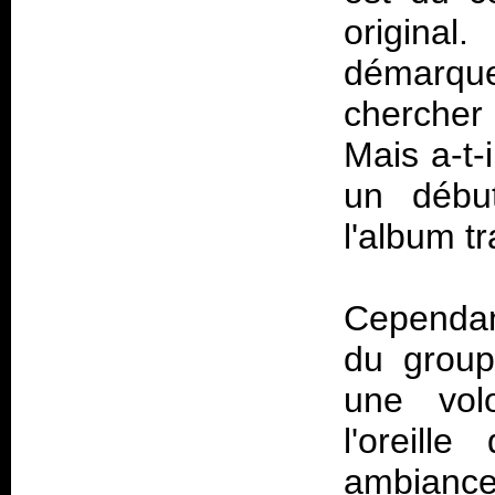
origina
démarquer
chercher 
Mais a-t-
un début
l'album t
Cependant
du group
une volo
l'oreill
ambiance