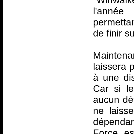
"Winwalk
l'anné
permettan
de finir 
Mainten
laissera
à une dis
Car si l
aucun déf
ne laiss
dépendanc
Force es