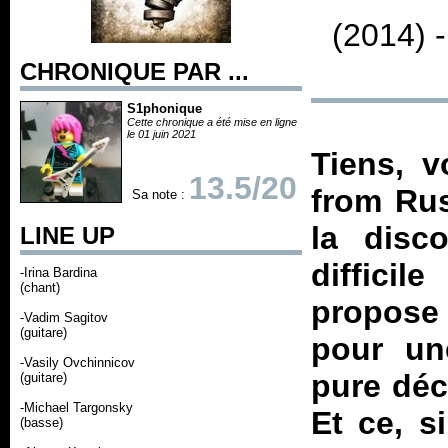
(2014) 
CHRONIQUE PAR ...
S1phonique
Cette chronique a été mise en ligne
le 01 juin 2021
Tiens, v
13.5/20
from Rus
Sa note :
la disc
LINE UP
diffici
-Irina Bardina
(chant)
propose
-Vadim Sagitov
(guitare)
pour un
-Vasily Ovchinnicov
pure déc
(guitare)
-Michael Targonsky
Et ce, s
(basse)