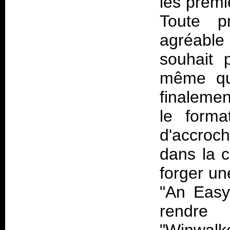
les prem
Toute pr
agréable 
souhait
même que
finalemen
le form
d'accroc
dans la ca
forger u
"An Easy
rendre 