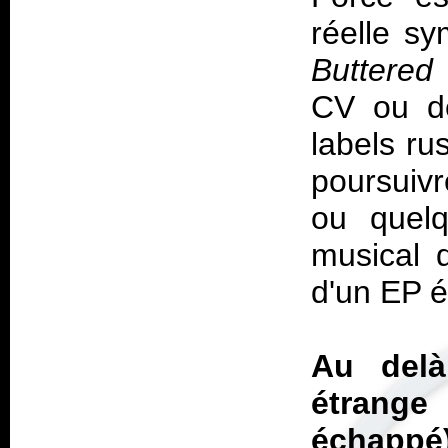
réelle sy
Buttered
CV ou d
labels ru
poursuiv
ou quelq
musical d
d'un EP 
Au delà
étrange 
échappé