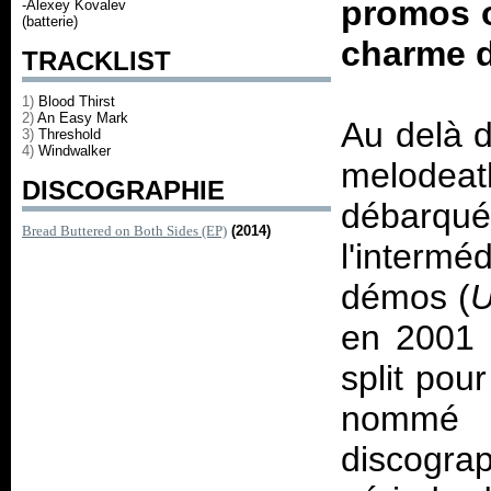
promos où
-Alexey Kovalev
(batterie)
charme d
TRACKLIST
1)
Blood Thirst
2)
An Easy Mark
Au delà d
3)
Threshold
4)
Windwalker
melodea
DISCOGRAPHIE
débarq
Bread Buttered on Both Sides (EP)
(2014)
l'interm
démos (
U
en 2001 
split pou
nomm
discogr