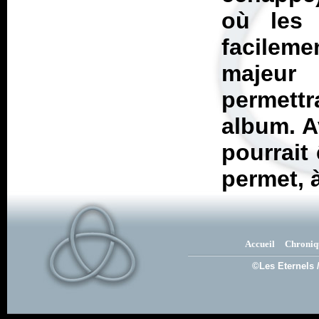
où les 
facileme
majeur 
permettr
album. Av
pourrait 
permet, 
Accueil
Chroniq
©Les Eternels 