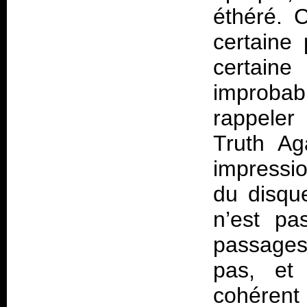
éthéré. 
certaine
certain
improbab
rappeler
Truth Ag
impressi
du disqu
n’est pa
passages
pas, et 
cohérent