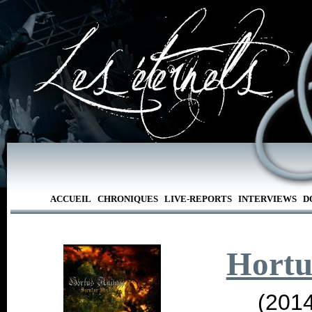
ACCUEIL
CHRONIQUES
LIVE-REPORTS
INTERVIEWS
D
Hortu
(2014