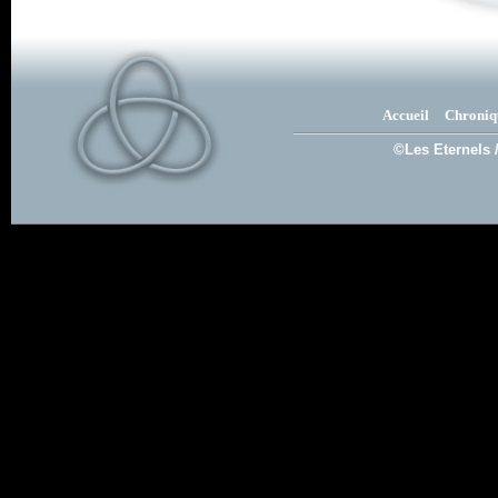
Accueil
Chroniq
©Les Eternels 