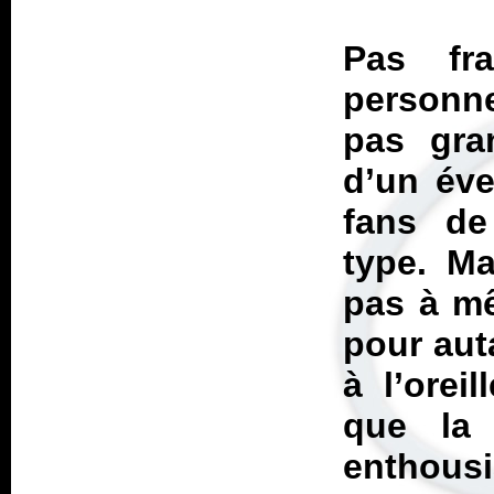
Pas fr
personne
pas gra
d’un éve
fans de
type. Ma
pas à mê
pour aut
à l’orei
que la
enthous