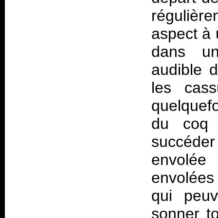
régulièr
aspect à 
dans un
audible 
les cass
quelquefo
du coq 
succéde
envolée 
envolées 
qui peuv
sonner t