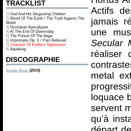
TRACKLIST
Actifs de
1)
God And His Disgusting Children
2)
Blood Of The Earth / The Truth Against The
jamais ré
World
3)
Dystopian Apocalypse
une musi
4)
At The End Of Doomsday
5)
The Poison Of The Naga
Secular 
6)
Impromptu Op. II / Pain Relieved
7)
Chamber Of Endless Nightmares
8)
Aqualung
réaliser
DISCOGRAPHIE
contrastes
Secular Music
(2014)
metal ext
progress
loquace b
servent m
qu’à ins
départ d