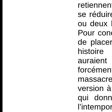
retiennen
se réduir
ou deux 
Pour conc
de placer
histoir
auraien
forcéme
massacr
version à
qui donn
l’intempor