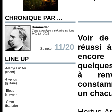
CHRONIQUE PAR ...
Dommedag
Cette chronique a été mise en ligne
le 01 juin 2021
Voir de
11/20
réussi à
Sa note :
encore
LINE UP
quelques
-Martyr Lucifer
(chant)
à ren
-Hypnos
constamm
(guitare)
-Bless
un chac
(clavier)
-Grom
(batterie)
Hortus An