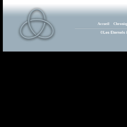
Accueil
Chroniq
©Les Eternels 