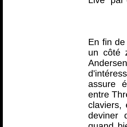
En fin de
un côté 
Anders
d'intéres
assure é
entre Thr
claviers,
deviner 
quand bi