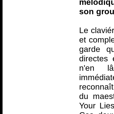
mélodiq
son grou
Le clavié
et comple
garde qu
directes 
n'en l
immédia
reconnaît
du maest
Your Lies