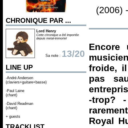
(2006) 
CHRONIQUE PAR ...
Lord Henry
Cette chronique a été importée
depuis metal-immortel
Encore u
13/20
musicien
Sa note :
froide, 
LINE UP
pas sau
-André Andersen
(claviers+guitare+basse)
entrepri
-Paul Laine
(chant)
-trop? 
-David Readman
raremen
(chant)
+ guests
Royal Hu
TRACKLIST