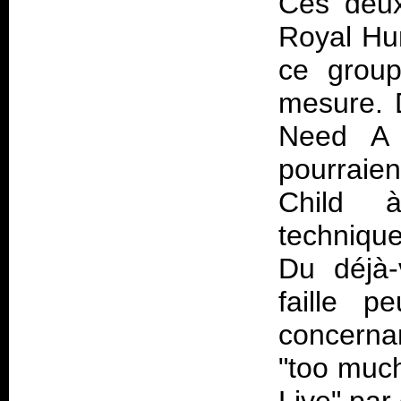
Ces deux 
Royal Hun
ce group
mesure. D
Need A
pourraie
Child 
techniqu
Du déjà-
faille p
concerna
"too much