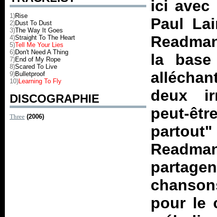
ici avec
1)
Rise
Paul Lai
2)
Dust To Dust
3)
The Way It Goes
Readman
4)
Straight To The Heart
5)
Tell Me Your Lies
6)
Don't Need A Thing
la base 
7)
End of My Rope
8)
Scared To Live
alléchan
9)
Bulletproof
10)
Learning To Fly
deux ir
DISCOGRAPHIE
peut-ê
Three
(2006)
partout"
Readman
partag
chanson
pour le 