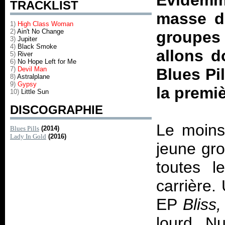
Evidemmen
TRACKLIST
masse de
1)
High Class Woman
2)
Ain't No Change
groupes 
3)
Jupiter
4)
Black Smoke
allons d
5)
River
6)
No Hope Left for Me
7)
Devil Man
Blues Pil
8)
Astralplane
9)
Gypsy
la premiè
10)
Little Sun
DISCOGRAPHIE
Le moins 
Blues Pills
(2014)
Lady In Gold
(2016)
jeune gr
toutes l
carrière.
EP
Bliss,
lourd Nu