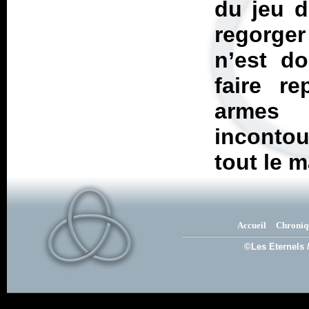
du jeu 
regorge
n’est do
faire re
armes 
incontou
tout le m
Accueil
Chroniq
©Les Eternels 