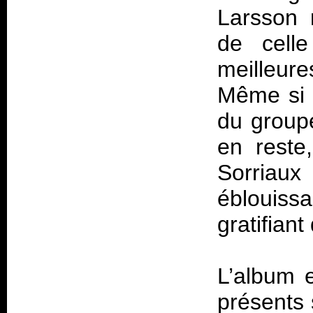
Larsson 
de cell
meilleu
Même si e
du group
en reste,
Sorriau
éblouissa
gratifiant
L’album 
présents 