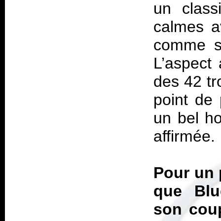
un class
calmes av
comme su
L’aspect 
des 42 tr
point de 
un bel h
affirmée.
Pour un 
que Blu
son coup