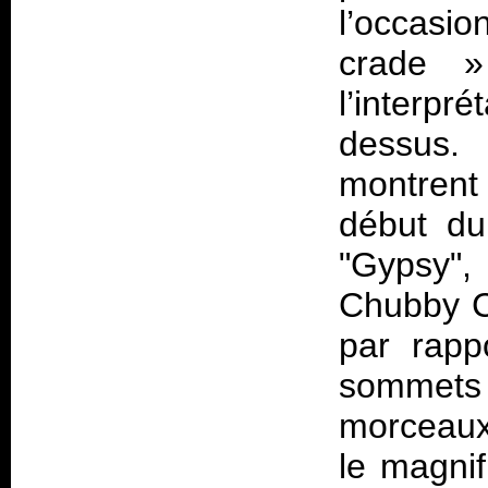
l’occasi
crade
»
l’interpr
dessus. 
montrent
début du
"Gypsy",
Chubby C
par rappo
sommets
morceaux
le magnif