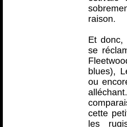
sobrement
raison.
Et donc, 
se réclam
Fleetwo
blues), L
ou encore
allécha
comparai
cette peti
les rug