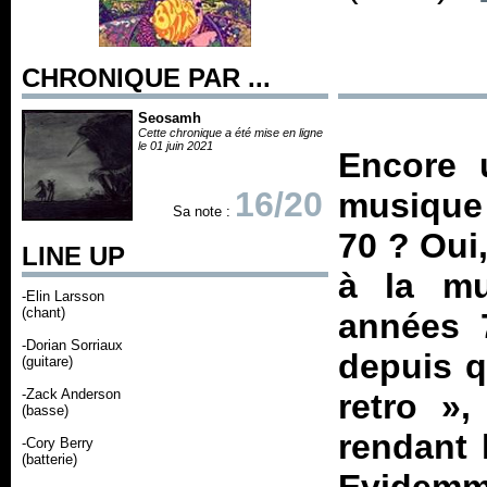
CHRONIQUE PAR ...
Seosamh
Cette chronique a été mise en ligne
le 01 juin 2021
Encore 
16/20
musique 
Sa note :
70 ? Oui
LINE UP
à la mu
-Elin Larsson
(chant)
années 
-Dorian Sorriaux
depuis q
(guitare)
-Zack Anderson
retro
»,
(basse)
rendant 
-Cory Berry
(batterie)