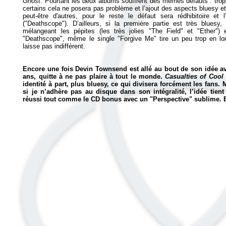
Ghost
. Pourtant les deux albums souffrent des mêmes défauts : trop
certains cela ne posera pas problème et l’ajout des aspects bluesy e
peut-être d'autres, pour le reste le défaut sera rédhibitoire et
("Deathscope"). D’ailleurs, si la première partie est très blues
mélangeant les pépites (les très jolies "The Field" et "Ether")
"Deathscope", même le single "Forgive Me" tire un peu trop en lo
laisse pas indifférent.
Encore une fois Devin Townsend est allé au bout de son idée av
ans, quitte à ne pas plaire à tout le monde.
Casualties of Cool
identité à part, plus bluesy, ce qui divisera forcément les fans
si je n’adhère pas au disque dans son intégralité, l’idée tient
réussi tout comme le CD bonus avec un "Perspective" sublime. B