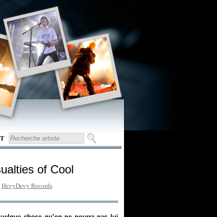
T
ualties of Cool
:
HevyDevy Records
quelque chose qu’on ne pourra pas lui