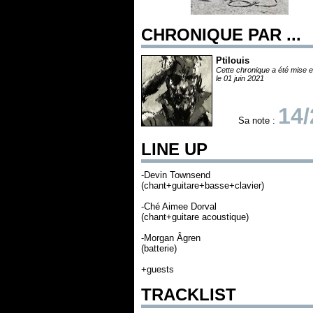
CHRONIQUE PAR ...
Ptilouis
Cette chronique a été mise e
le 01 juin 2021
14/
Sa note :
LINE UP
-Devin Townsend
(chant+guitare+basse+clavier)
-Ché Aimee Dorval
(chant+guitare acoustique)
-Morgan Âgren
(batterie)
+guests
TRACKLIST