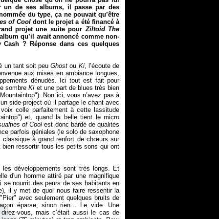
r un de ses albums, il passe par des
enommée du type, ça ne pouvait qu’être
es of Cool
dont le projet a été financé à
rand projet une suite pour
Ziltoid The
et album qu’il avait annoncé comme non-
y Cash ? Réponse dans ces quelques
é un tant soit peu
Ghost
ou
Ki
, l’écoute de
bienvenue aux mises en ambiance longues,
ppements dénudés. Ici tout est fait pour
 le sombre
Ki
et une part de blues très bien
"Mountaintop"). Non ici, vous n’avez pas à
 un side-project où il partage le chant avec
 voix colle parfaitement à cette lassitude
ntop") et, quand la belle tient le micro
ualties of Cool
est donc bardé de qualités
e parfois géniales (le solo de saxophone
 classique à grand renfort de chœurs sur
bien ressortir tous les petits sons qui ont
 les développements sont très longs. Et
lle d'un homme attiré par une magnifique
i se nourrit des peurs de ses habitants en
), il y met de quoi nous faire ressentir la
"Pier" avec seulement quelques bruits de
 façon éparse, sinon rien… Le vide. Une
 direz-vous, mais c’était aussi le cas de