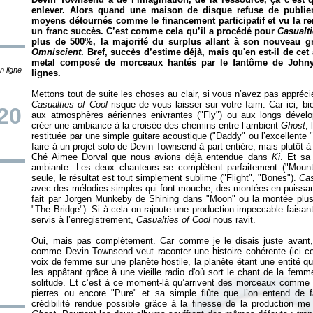
enlever. Alors quand une maison de disque refuse de publie
moyens détournés comme le financement participatif et vu la r
un franc succès. C’est comme cela qu’il a procédé pour
Casualti
plus de 500%, la majorité du surplus allant à son nouveau g
Omniscient
. Bref, succès d’estime déjà, mais qu'en est-il de c
metal composé de morceaux hantés par le fantôme de John
n ligne
lignes.
Mettons tout de suite les choses au clair, si vous n’avez pas appréci
Casualties of Cool
risque de vous laisser sur votre faim. Car ici, 
20
aux atmosphères aériennes enivrantes ("Fly") ou aux longs dévelo
créer une ambiance à la croisée des chemins entre l’ambient
Ghost
,
restituée par une simple guitare acoustique ("Daddy" ou l’excellente 
faire à un projet solo de Devin Townsend à part entière, mais plutôt à
Ché Aimee Dorval que nous avions déjà entendue dans
Ki
. Et sa
ambiante. Les deux chanteurs se complètent parfaitement ("Mountai
seule, le résultat est tout simplement sublime ("Flight", "Bones").
Cas
avec des mélodies simples qui font mouche, des montées en puissanc
fait par Jorgen Munkeby de Shining dans "Moon" ou la montée plus
"The Bridge"). Si à cela on rajoute une production impeccable faisant 
servis à l’enregistrement,
Casualties of Cool
nous ravit.
Oui, mais pas complètement. Car comme je le disais juste avant,
comme Devin Townsend veut raconter une histoire cohérente (ici ce
voix de femme sur une planète hostile, la planète étant une entité qu
les appâtant grâce à une vieille radio d'où sort le chant de la femme
solitude. Et c’est à ce moment-là qu’arrivent des morceaux comme 
pierres ou encore "Pure" et sa simple flûte que l’on entend de
crédibilité rendue possible grâce à la finesse de la production me