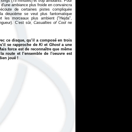
 longs (75 minutes) et trop ambiants. Pour
t d’une ambiance plus froide en convaincra
 l’écoute de certaines pistes compliquée
y, la deuxième se veut plus fantomatique
 et les morceaux plus ambient ("Hejda",
ngueur). C’est sûr,
Casualties of Cool
ne
ec ce disque, qu’il a composé en trois
s’il se rapproche de
Ki
et
Ghost
a une
. Mais force est de reconnaître que même
 la route et l’ensemble de l'oeuvre est
ien joué !