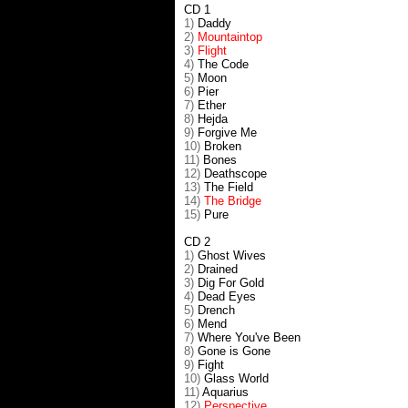
CD 1
1)
Daddy
2)
Mountaintop
3)
Flight
4)
The Code
5)
Moon
6)
Pier
7)
Ether
8)
Hejda
9)
Forgive Me
10)
Broken
11)
Bones
12)
Deathscope
13)
The Field
14)
The Bridge
15)
Pure
CD 2
1)
Ghost Wives
2)
Drained
3)
Dig For Gold
4)
Dead Eyes
5)
Drench
6)
Mend
7)
Where You've Been
8)
Gone is Gone
9)
Fight
10)
Glass World
11)
Aquarius
12)
Perspective