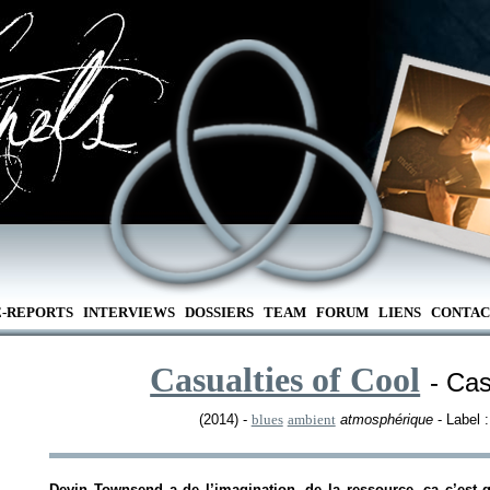
E-REPORTS
INTERVIEWS
DOSSIERS
TEAM
FORUM
LIENS
CONTAC
Casualties of Cool
- Cas
(2014) -
blues
ambient
atmosphérique
- Label 
Devin Townsend a de l’imagination, de la ressource, ça c’est 