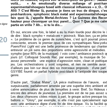
voilà… «
An emotionally diverse mélange of post-ha
experimental/shoegaze fused with classical influences
» o_O... O
Allô ? C’est Winter là, punaise je tiens un truc de dingue, c’e
post-hardcore, symphonic black metal and experimental/shoegaz
fais quoi là, j’appelle Mertal-Archives ? Le Guiness des Reco
hauteur pour chroniquer un truc pareil… Quoi ? Que je me calme
n ligne
partie en vrille ? Ah… si tu le dis…
Eh oui, encore une fois, le label a eu la main lourde pour décrire le 
de dire : black sympho + metalcore + postrock. Mais bon, ça en jet
20
». Le problème de ce genre de surenchère, c’est qu’il pourrait prov
consciente, envers le premier opus de ces sympathiques New-york
Poem/First Light
est une belle promesse de lendemains qui chantent
entrevoir un joli sens des proportions entre agressivité et mélodi
sympho (pour 80% de la musique) / voix core / ambiance postrock q
jours (cf. Colloquial Sounds Rec. par exemple), la musique de So
assez personnelle : une espèce d’agression noire, clean et poétique,
jeu. Les orchestrations y sont soignées, et rien ne semble avoir 
d’ailleurs pas loin sur deux des six morceaux proposés : d’une par
GSY!BE fournit un parfait hybride post-black à l’antipode des soup
genre.
D’autre part, "Stabat Mater", LA pièce maîtresse de l’œuvre, extr
surpuissante, parfaitement amenée par une superbe intro ambient e
calme annonciateur de plus de tempêtes à venir. Bref, So Hideous 
encore des erreurs de jeunesse. La première est de ne pas assez ut
Les deux chansons citées mises à part, le groupe active presque to
ballons
». "Glory", par exemple, si elle n’est pas spécialement ra
avec une ambiance digne d’une fin de titre épique. Vu la facilité 