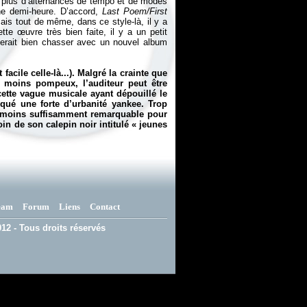
 plus d’alternances de tempo et de modes
une demi-heure. D’accord,
Last Poem/First
ais tout de même, dans ce style-là, il y a
e œuvre très bien faite, il y a un petit
aimerait bien chasser avec un nouvel album
facile celle-là...). Malgré la crainte que
u moins pompeux, l’auditeur peut être
cette vague musicale ayant dépouillé le
lqué une forte d’urbanité yankee. Trop
anmoins suffisamment remarquable pour
oin de son calepin noir intitulé «
jeunes
eam
Forum
Liens
Contact
12 - Tous droits réservés