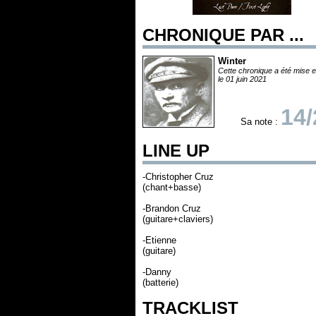
CHRONIQUE PAR ...
Winter
Cette chronique a été mise e
le 01 juin 2021
14/
Sa note :
LINE UP
-Christopher Cruz
(chant+basse)
-Brandon Cruz
(guitare+claviers)
-Etienne
(guitare)
-Danny
(batterie)
TRACKLIST