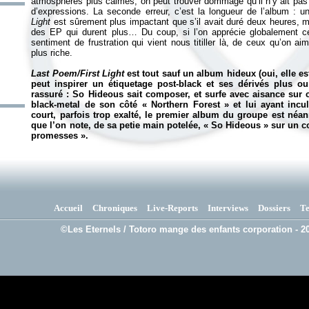
atmosphères plus calmes, on peut trouver dommage qu’il n’y ait pas
d’expressions. La seconde erreur, c’est la longueur de l’album : 
Light
est sûrement plus impactant que s’il avait duré deux heures, m
des EP qui durent plus… Du coup, si l’on apprécie globalement cett
sentiment de frustration qui vient nous titiller là, de ceux qu’on 
plus riche.
Last Poem/First Light
est tout sauf un album hideux (oui, elle est 
peut inspirer un étiquetage post-black et ses dérivés plus o
rassuré : So Hideous sait composer, et surfe avec aisance sur 
black-metal de son côté «
Northern Forest
» et lui ayant incu
court, parfois trop exalté, le premier album du groupe est né
que l’on note, de sa petie main potelée, «
So Hideous
» sur un c
promesses
».
Accueil
Chroniques
Live-Reports
Interviews
Dossiers
T
©Les Eternels / Totoro mange des enfants corporation - 20