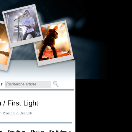
T
/ First Light
 :
Prosthetic Records
ton… Sepultura… Shakira… So Hideous,