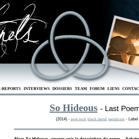
E-REPORTS
INTERVIEWS
DOSSIERS
TEAM
FORUM
LIENS
CONTAC
So Hideous
- Last Poem 
(2014) -
post rock
black metal
metalcore
- Label
Alors So Hideous, voyons voir la description du genre… Saba