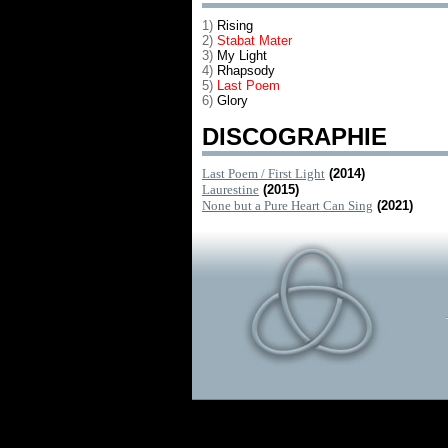
1)
Rising
2)
Stabat Mater
3)
My Light
4)
Rhapsody
5)
Last Poem
6)
Glory
DISCOGRAPHIE
Last Poem / First Light
(2014)
Laurestine
(2015)
None but a Pure Heart Can Sing
(2021)