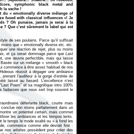
rdcore, symphonic black metal and
h la vache !
st du «
emotionally diverse mélange of
e fused with classical influences
»! Je
rds ? Oh punaise, jamais je serai à la
 ? Que c’est sûrement le label qui est
style de ses poulains. Parce qu’il suffisait
te moins que «
emotionally diverse etc. etc.
oquer une réaction de rejet, plus ou moins
ais, et ça serait dommage parce que
Last
, une œuvre perfectible, mais qui laisse
es. Basée sur un mélange «
smooth
» black
ui commence à être assez habituel de nos
 Hideous réussit à dégager une ambiance
 prenant l’auditeur à la gorge d’entrée de
été laissé au hasard. L’excellence n’est
t "Last Poem" et sa magnifique intro 100%
es fadasses que nous sert trop souvent le
aordinaire déferlante black, courte mais
t conclue non moins parfaitement dans un
montre un potentiel certain, mais commet
iliser les ambiances et les tempos lents.
ut le temps le mode exalté ou «
à fond les
pide, commence comme elle devrait finir :
que nos artistes possèdent pour créer des