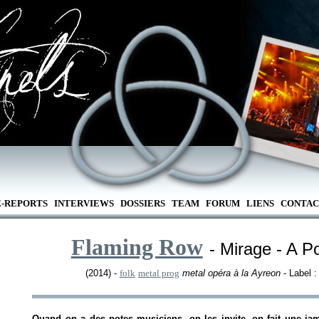
E-REPORTS
INTERVIEWS
DOSSIERS
TEAM
FORUM
LIENS
CONTAC
Flaming Row
- Mirage - A P
(2014) -
folk
metal prog
metal opéra à la Ayreon
- Label 
Quand on a des potes musiciens, on les invite, on fait une jam