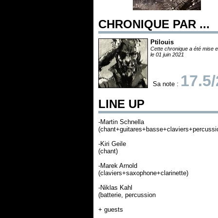
CHRONIQUE PAR ...
Ptilouis
Cette chronique a été mise e
le 01 juin 2021
17.5
Sa note :
LINE UP
-Martin Schnella
(chant+guitares+basse+claviers+percussi
-Kiri Geile
(chant)
-Marek Arnold
(claviers+saxophone+clarinette)
-Niklas Kahl
(batterie, percussion
+ guests