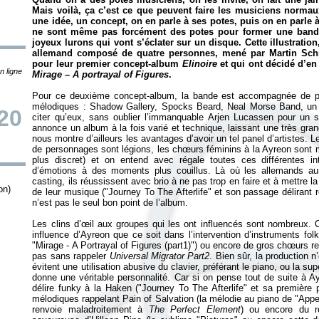
Mais voilà, ça c’est ce que peuvent faire les musiciens norma
une idée, un concept, on en parle à ses potes, puis on en parle à
ne sont même pas forcément des potes pour former une band
joyeux lurons qui vont s’éclater sur un disque. Cette illustrati
allemand composé de quatre personnes, mené par Martin Schne
pour leur premier concept-album
Elinoire
et qui ont décidé d’en 
n ligne
Mirage – A portrayal of Figures
.
Pour ce deuxième concept-album, la bande est accompagnée de pr
mélodiques : Shadow Gallery, Spocks Beard, Neal Morse Band, un
/20
citer qu’eux, sans oublier l’immanquable Arjen Lucassen pour un 
annonce un album à la fois varié et technique, laissant une très gra
nous montre d’ailleurs les avantages d’avoir un tel panel d’artistes.
de personnages sont légions, les chœurs féminins à la Ayreon sont m
plus discret) et on entend avec régale toutes ces différentes i
d’émotions à des moments plus couillus. Là où les allemands aura
casting, ils réussissent avec brio à ne pas trop en faire et à mettre l
on)
de leur musique ("Journey To The Afterlife" et son passage délirant
n’est pas le seul bon point de l’album.
Les clins d’œil aux groupes qui les ont influencés sont nombreux. 
influence d’Ayreon que ce soit dans l’intervention d’instruments fol
"Mirage - A Portrayal of Figures (part1)") ou encore de gros chœurs r
pas sans rappeler
Universal Migrator Part2
. Bien sûr, la production
évitent une utilisation abusive du clavier, préférant le piano, ou la s
donne une véritable personnalité. Car si on pense tout de suite à 
délire funky à la Haken ("Journey To The Afterlife" et sa première 
mélodiques rappelant Pain of Salvation (la mélodie au piano de "Appea
renvoie maladroitement à
The Perfect Element
) ou encore du roc