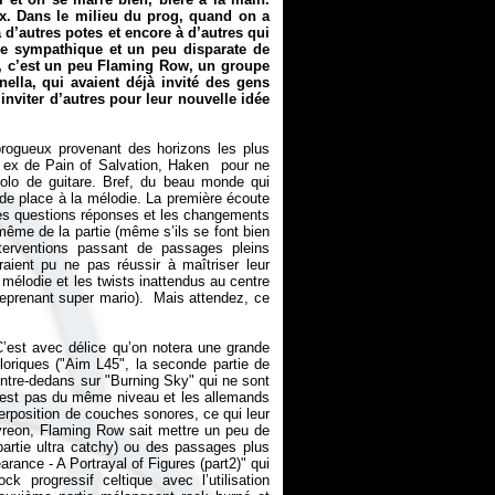
ux. Dans le milieu du prog, quand on a
 d’autres potes et encore à d’autres qui
e sympathique et un peu disparate de
on, c’est un peu Flaming Row, un groupe
lla, qui avaient déjà invité des gens
inviter d’autres pour leur nouvelle idée
ogueux provenant des horizons les plus
 ex de Pain of Salvation, Haken pour ne
solo de guitare. Bref, du beau monde qui
nde place à la mélodie. La première écoute
 Les questions réponses et les changements
ême de la partie (même s’ils se font bien
nterventions passant de passages pleins
ient pu ne pas réussir à maîtriser leur
a mélodie et les twists inattendus au centre
 reprenant super mario). Mais attendez, ce
C’est avec délice qu’on notera une grande
kloriques ("Aim L45", la seconde partie de
entre-dedans sur "Burning Sky" qui ne sont
 n’est pas du même niveau et les allemands
uperposition de couches sonores, ce qui leur
Ayreon, Flaming Row sait mettre un peu de
partie ultra catchy) ou des passages plus
rance - A Portrayal of Figures (part2)" qui
k progressif celtique avec l’utilisation