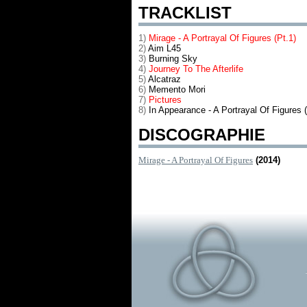
TRACKLIST
1)
Mirage - A Portrayal Of Figures (Pt.1)
2)
Aim L45
3)
Burning Sky
4)
Journey To The Afterlife
5)
Alcatraz
6)
Memento Mori
7)
Pictures
8)
In Appearance - A Portrayal Of Figures (
DISCOGRAPHIE
Mirage - A Portrayal Of Figures
(2014)