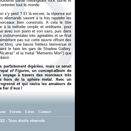
deuxième partie mélangeant rock burné et
 contenter tout le monde.
n s’y perd ? Et là encore, la réponse est
es allemands savent à la fois rappeler les
rceaux bien construits. A cela le titre
e à la mélodie simple et entêtante, pour
ar avec son piano et son saxo, puis dans
s instrumentales très agréables et un final
déméritent pas sur cette œuvre offrant des
r titre), une basse fretless bienvenue et
ent le faire les gars de Shadow Gallery.
lcatraz" et la metal "Memento Mori") que
laisir.
 parfaitement digérées, mais ce serait
rayal of Figures
, un concept-album de
au voyage à travers des morceaux très
ces hors de la sphère metal. Avec un
ogressé et qui ravira les amateurs de
fier d’eux !
eam
Forum
Liens
Contact
12 - Tous droits réservés