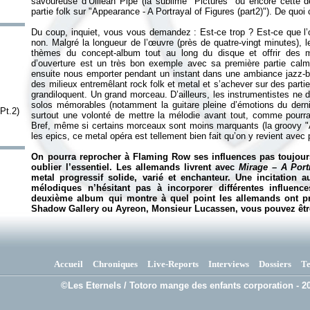
savoureuse d’Uillean Pipe (la sublime "Pictures" ou encore cette 
partie folk sur "Appearance - A Portrayal of Figures (part2)"). De quoi
Du coup, inquiet, vous vous demandez : Est-ce trop ? Est-ce que l’o
non. Malgré la longueur de l’œuvre (près de quatre-vingt minutes), l
thèmes du concept-album tout au long du disque et offrir des mo
d’ouverture est un très bon exemple avec sa première partie calm
ensuite nous emporter pendant un instant dans une ambiance jazz-b
des milieux entremêlant rock folk et metal et s’achever sur des partie
grandiloquent. Un grand morceau. D’ailleurs, les instrumentistes ne 
solos mémorables (notamment la guitare pleine d’émotions du dernie
Pt.2)
surtout une volonté de mettre la mélodie avant tout, comme pourrai
Bref, même si certains morceaux sont moins marquants (la groovy "A
les epics, ce metal opéra est tellement bien fait qu’on y revient avec p
On pourra reprocher à Flaming Row ses influences pas toujours
oublier l’essentiel. Les allemands livrent avec
Mirage – A Port
metal progressif solide, varié et enchanteur. Une incitation 
mélodiques n’hésitant pas à incorporer différentes influen
deuxième album qui montre à quel point les allemands ont pr
Shadow Gallery ou Ayreon, Monsieur Lucassen, vous pouvez être 
Accueil
Chroniques
Live-Reports
Interviews
Dossiers
T
©Les Eternels / Totoro mange des enfants corporation - 20