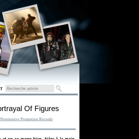
T
ortrayal Of Figures
:
Progressive Promotion Records
 et on se marre bien, bière à la main.