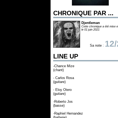
CHRONIQUE PAR ...
Djentleman
Cette chronique a été mise e
le 01 juin 2021
12/
Sa note :
LINE UP
-Chance Mize
(chant)
- Carlos Rosa
(guitare)
- Eloy Otero
(guitare)
-Roberto Jos
(basse)
-Raphiel Hernandez
(batterie)