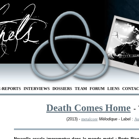
E-REPORTS
INTERVIEWS
DOSSIERS
TEAM
FORUM
LIENS
CONTAC
Death Comes Home
-
(2013) -
metalcore
Mélodique
- Label :
Au
Nouvelle escale impromptue dans le monde metal : Porto Rico !