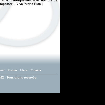
s riche historiquement avec nombre de
 repasser… Viva Puerto Rico !
eam
Forum
Liens
Contact
12 - Tous droits réservés