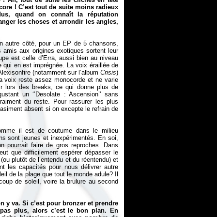
alcore ! C’est tout de suite moins radieux
dus, quand on connaît la réputation
anger les choses et arrondir les angles,
n autre côté, pour un EP de 5 chansons,
amis aux origines exotiques sortent leur
upe est celle d’Erra, aussi bien au niveau
 qui en est imprégnée.
La voix éraillée de
lexisonfire
(notamment sur l’album
Crisis
)
 la voix reste assez monocorde et ne varie
ir lors des breaks, ce qui donne plus de
stant un ‘’Desolate : Ascension’’ sans
raiment du reste. Pour rassurer les plus
uasiment absent si on excepte le refrain de
.
comme il est de coutume dans le milieu
ns sont jeunes et inexpérimentés. En soi,
on pourrait faire de gros reproches. Dans
 peut que difficilement espérer dépasser le
 (ou plutôt de l’entendu et du réentendu) et
t les capacités pour nous délivrer autre
leil de la plage que tout le monde adule? Il
coup de soleil, voire la brulure au second
n y va. Si c’est pour bronzer et prendre
s plus, alors c’est le bon plan. En