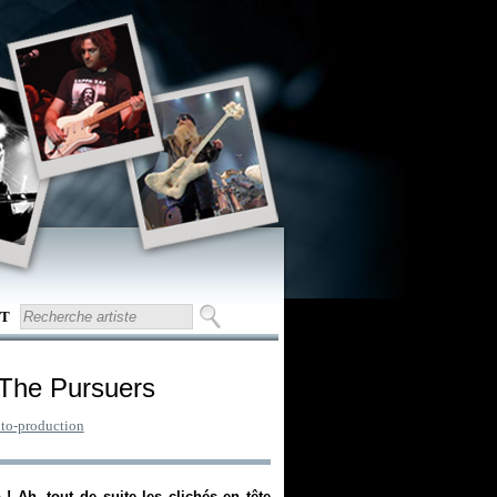
T
 The Pursuers
to-production
 Ah, tout de suite les clichés en tête