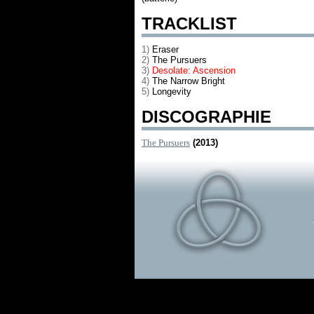
TRACKLIST
1)
Eraser
2)
The Pursuers
3)
Desolate: Ascension
4)
The Narrow Bright
5)
Longevity
DISCOGRAPHIE
The Pursuers
(2013)