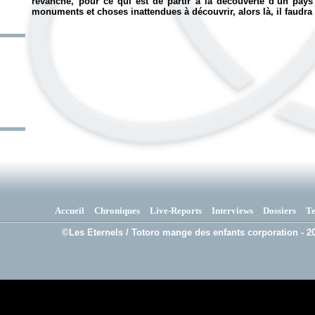
revanche, pour ce qui est de partir à la découverte d’un pay
monuments et choses inattendues à découvrir, alors là, il faudra
Accueil
Chroniques
Live-Reports
Interviews
Dossiers
T
©Les Eternels / Totoro mange des enfants corporation - 20