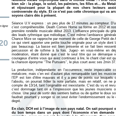
bien sûr : la plage, le soleil, les palmiers, les filles et… du Met
et réjouissant pour la plupart de nos chers lecteurs assi
controversée du style. Et ce n’est pas cette chronique qui va arr
soyons clairs dès à présent.
Séance U.V express : un peu plus de 17 minutes au compteur. D’u
n ligne
c’est compréhensible.
Death Comes Home
se forme en 2012 et nos 
première rondelle musicale début 2013. L’influence principale du gro
des leads rythmique que mélodique. C’est même l’ambiance générale
Chance Mize se rapproche par moment de celle de George Pettit de A
20
ce qui vient apporter une petite touche originale pour un style dont
pas beaucoup. La basse est bien présente et se fait bien ressent
percussion et de rythme à la fois. Jugez- en vous-même en dégu
modération, étant donné que c’est le seul titre qui se démarque v
courageux d’entre vous qui avez continuez à lire, le chant clair est q
la chanson éponyme ‘’The Pursuers’’, le plus court avec ses 2min 37
La production, indépendante en l’occurrence, reste impeccable 
metalcore, mais c’en est d’autant plus remarquable tant les musicie
l’EP est loin d’être mauvais et il y a peu de points sur lesquels 
l’absolu, on pourrait frôler la note parfaite, mais en relatif, on ne
compte de 13/14, tant l’originalité est inexistante. C’est du vu et revu
c’est dommage tant on a l’impression que les jeunes musiciens on
chose. Une peur de sortir des sentiers battus ou de quitter le doux so
faudrait pourtant y songer si on veut éviter l’endormissement ou le 
degré.
En clair, DCH est à l’image de son pays natal. On sait pourquoi o
du bon temps dans un pays dont l’économie n’en demande pa