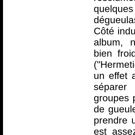
quelques
dégueula
Côté indu
album, 
bien froi
("Hermet
un effet 
séparer
groupes p
de gueul
prendre u
est asse