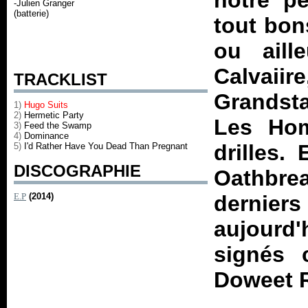
notre pe
-Julien Granger
(batterie)
tout bon
ou aill
Calvai
TRACKLIST
Grandst
1)
Hugo Suits
2)
Hermetic Party
Les Ho
3)
Feed the Swamp
4)
Dominance
drilles.
5)
I'd Rather Have You Dead Than Pregnant
DISCOGRAPHIE
Oathbre
E.P
(2014)
dernier
aujourd'
signés 
Doweet 