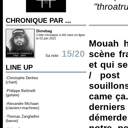
"throatr
CHRONIQUE PAR ...
Dimebag
Cette chronique a été mise en ligne
le 01 juin 2021
Mouah h
15/20
scène fr
Sa note :
et qui s
LINE UP
/ post 
-Christophe Denhez
(chant)
souillon
-Philippe Bettinelli
came ça.
(guitare)
-Alexandre Michaan
dernie
(claviers+machines)
démerde
-Thomas Zanghellini
(basse)