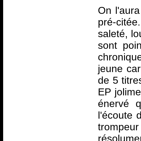
On l'aura
pré-citée
saleté, l
sont poi
chroniqu
jeune car
de 5 titr
EP jolime
énervé q
l'écoute 
trompeu
résolum