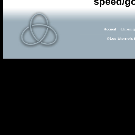
speed/go
Accueil
Chroniq
©Les Eternels 