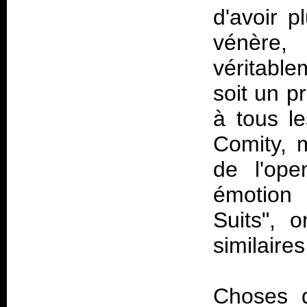
d'avoir p
vénère,
véritabl
soit un 
à tous l
Comity, 
de l'ope
émotion
Suits", 
similaires
Choses q