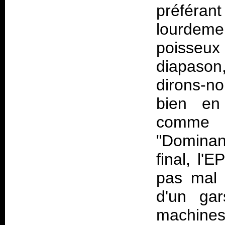
préféran
lourdem
poisse
diapason,
dirons-no
bien en 
comme 
"Dominan
final, l'
pas mal 
d'un ga
machines 