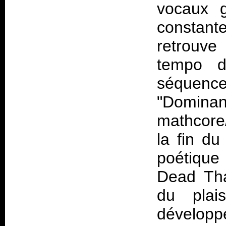
vocaux g
constant
retrouve
tempo d
séquence
"Domi
mathcore
la fin du
poétique
Dead Tha
du plai
développ