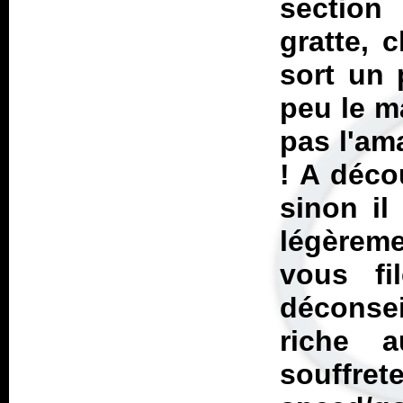
section
gratte, c
sort un 
peu le m
pas l'am
! A déco
sinon il
légèrem
vous fi
déconse
riche a
souffr