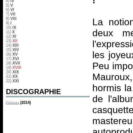
!
4)
IV
5)
V
6)
VI
7)
VII
8)
VIII
La notio
9)
I
10)
IX
deux me
11)
X
12)
XI
13)
XII
l'expr
14)
XIII
15)
XIV
les joyeu
16)
XV
17)
XVI
Peu impor
18)
XVII
19)
XVIII
20)
XIX
Mauroux,
21)
XX
22)
XXI
hormis la 
DISCOGRAPHIE
de l'alb
Gulguta
(2014)
casquette
master
autoprodu