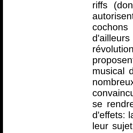
riffs (do
autorisen
cochons 
d'ailleur
révolut
proposen
musical d
nombreu
convainc
se rendre
d'effets: 
leur suje