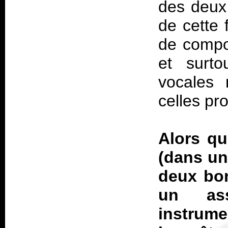
des deux 
de cette
de compo
et surto
vocales 
celles pr
Alors qu
(dans un
deux bon
un ass
instrum