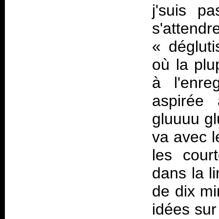
j'suis p
s'attendr
«
déglut
où la plu
à l'enre
aspirée
gluuuu g
va avec l
les cour
dans la l
de dix m
idées sur