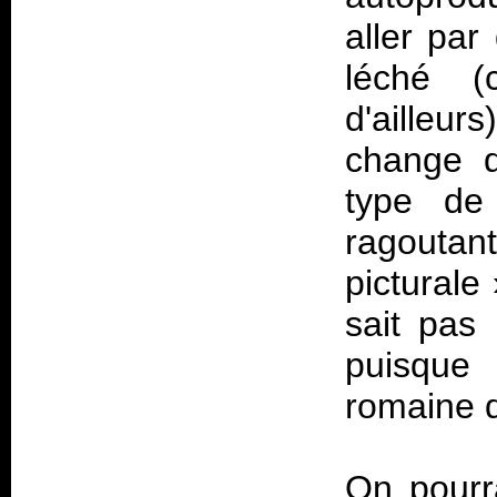
aller par
léché (
d'ailleur
change d
type de
ragoutan
picturale
sait pas
puisque 
romaine d
On pourra