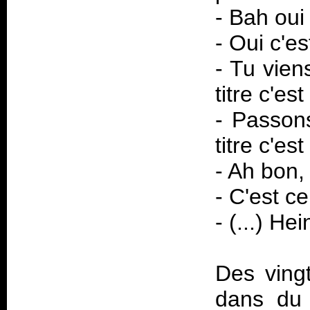
- Bah oui 
- Oui c'es
- Tu vien
titre c'est
- Passon
titre c'es
- Ah bon,
- C'est ce
- (...) H
Des ving
dans du 