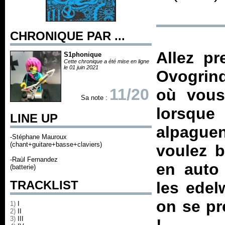
CHRONIQUE PAR ...
Allez pr
S1phonique
Cette chronique a été mise en ligne
le 01 juin 2021
Ovogrin
11/20
où vous
Sa note :
lorsque
LINE UP
alpague
-Stéphane Mauroux
(chant+guitare+basse+claviers)
voulez b
-Raùl Fernandez
en auto 
(batterie)
TRACKLIST
les edel
on se pr
1)
I
2)
II
3)
III