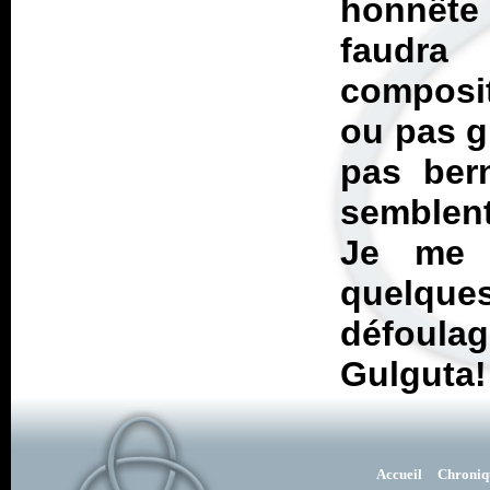
honnête
faudra
composit
ou pas gr
pas ber
semblen
Je me 
quelque
défoul
Gulguta!
Accueil
Chroniq