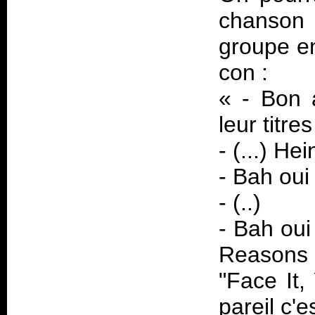
chanson 
groupe en
con :
« - Bon 
leur titres
- (...) H
- Bah oui
- (..)
- Bah ou
Reasons 
"Face It,
pareil c'e