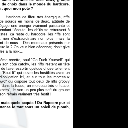
ce de choix dans le monde du hardcore,
dit quoi mon pote ?
 Hardcore de fifou très énergique, riffs
e de sourds en moins de deux, attitude de
dégage une énergie vraiment puissante et
ndant l’écoute, les ch’tis se retrouvent à
es, ça reste du hardcore, les riffs sont
 rien d’extraordinaire non plus, mais la
tent de nous… Des morceaux présents sur
ux là ? On veut bien déconner, don’t give
udes à la noix…
ême recette, sauf "Go Fuck Yourself" qui
on côté catchy, les riffs restent en tête
e de faire ressortir quelque chose tellement
Bout It" qui ouvre les hostilités avec un
d’obligation ici, et sur tout les morceaux
wd" qui dispose tout deux de riffs groovy
s dans la fosse, un morceau très efficace,
hers", le son un peu plus soft du groupe
n refrain vraiment très festif !
 mais quels acquis ! Du Rapcore pur et
ntense le tout sous un soleil de plomb,