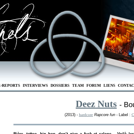
E-REPORTS
INTERVIEWS
DOSSIERS
TEAM
FORUM
LIENS
CONTAC
Deez Nuts
- Bou
(2013) -
hardcore
Rapcore fun
- Label :
C
Bière, tattoo, hip hop, don’t give a fuck et salope… Voilà l