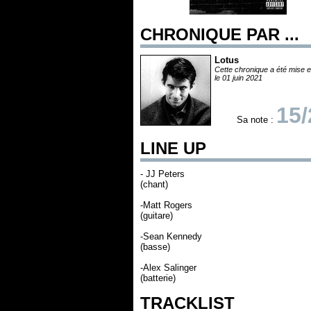
CHRONIQUE PAR ...
Lotus
Cette chronique a été mise e
le 01 juin 2021
15/
Sa note :
LINE UP
- JJ Peters
(chant)
-Matt Rogers
(guitare)
-Sean Kennedy
(basse)
-Alex Salinger
(batterie)
TRACKLIST