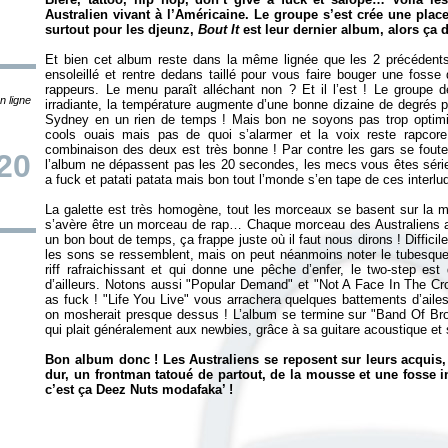
Australien vivant à l’Américaine. Le groupe s’est crée une pla
surtout pour les djeunz,
Bout It
est leur dernier album, alors ça 
Et bien cet album reste dans la même lignée que les 2 précédents…
ensoleillé et rentre dedans taillé pour vous faire bouger une foss
rappeurs. Le menu paraît alléchant non ? Et il l’est ! Le groupe 
n ligne
irradiante, la température augmente d’une bonne dizaine de degrés pe
Sydney en un rien de temps ! Mais bon ne soyons pas trop optimist
cools ouais mais pas de quoi s’alarmer et la voix reste rapcore,
combinaison des deux est très bonne ! Par contre les gars se fou
20
l’album ne dépassent pas les 20 secondes, les mecs vous êtes série
a fuck et patati patata mais bon tout l’monde s’en tape de ces interl
La galette est très homogène, tout les morceaux se basent sur la m
s’avère être un morceau de rap… Chaque morceau des Australiens a s
un bon bout de temps, ça frappe juste où il faut nous dirons ! Difficil
les sons se ressemblent, mais on peut néanmoins noter le tubesque "
riff rafraichissant et qui donne une pêche d’enfer, le two-step est 
d’ailleurs. Notons aussi "Popular Demand" et "Not A Face In The Cro
as fuck ! "Life You Live" vous arrachera quelques battements d’aile
on mosherait presque dessus ! L’album se termine sur "Band Of Brot
qui plait généralement aux newbies, grâce à sa guitare acoustique et so
Bon album donc ! Les Australiens se reposent sur leurs acquis,
dur, un frontman tatoué de partout, de la mousse et une fosse i
c’est ça Deez Nuts modafaka’ !