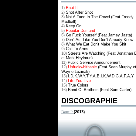
1)
Bout It
2)
Shot After Shot
3)
Not A Face In The Crowd (Feat Freddy
Madball)
4)
Keep On
5)
Popular Demand
6)
Go Fuck Yourself (Feat Jamey Jasta)
7)
Don't Act Like You Don't Already Know
8)
What We Eat Don't Make You Shit
9)
Call To Arms
10)
Streets Are Watching (Feat Jonathan 
et Mark Heylmun)
11)
Public Service Announcement
12)
Unfuckwhithable
(Feat Sean Murphy e
Wayne Lozinak)
13)
I.D.K.W.Y.T.Y.A.B.I.K.W.D.G.A.F.A.Y
14)
Life You Live
15)
True Colors
16)
Band Of Brothers (Feat Sam Carter)
DISCOGRAPHIE
Bout It
(2013)