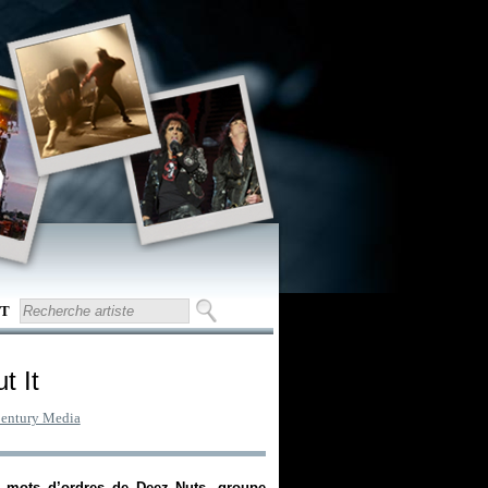
T
t It
entury Media
es mots d’ordres de Deez Nuts, groupe