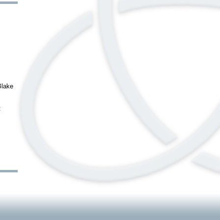
Blake
t