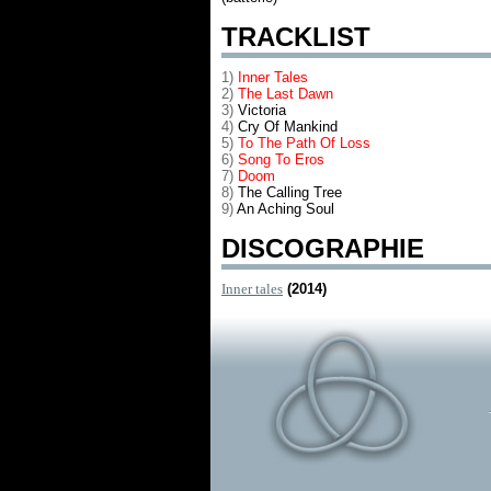
TRACKLIST
1)
Inner Tales
2)
The Last Dawn
3)
Victoria
4)
Cry Of Mankind
5)
To The Path Of Loss
6)
Song To Eros
7)
Doom
8)
The Calling Tree
9)
An Aching Soul
DISCOGRAPHIE
Inner tales
(2014)