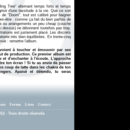
ling Tree" alternant temps forts et temps
 grisé d'une lassitude à la vie. Que ce soit
e de "Doom", tout est calibré pour baigner
en-être : comme ça fait du bien parfois de
ns ou arrangements un peu cheap (couche
i dessus) ne détonnent toutefois pas trop,
trations est justement placé. Les discrets
erie très bien équilibrées. En trente-cinq
vie : remettre l'album.
arvient à toucher et émouvoir par ses
ut de production. Ce premier album est
e et d'enchanter à l'écoute. L'approche
ère ton écran ! Si tu as envie de passer
os coup de latte dans les chakra de ton
ngers. Apaisé et détendu, tu seras
eam
Forum
Liens
Contact
12 - Tous droits réservés