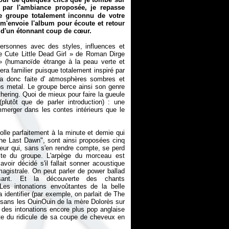
par l'ambiance proposée, je repasse
 groupe totalement inconnu de votre
 m'envoie l'album pour écoute et retour
e d'un étonnant coup de cœur.
ersonnes avec des styles, influences et
e Cute Little Dead Girl
» de Roman Dirge
» (humanoïde
étrange à la peau verte et
ra familier puisque totalement inspiré par
 donc faite d' atmosphères sombres et
os metal. Le groupe berce ainsi son genre
ering. Quoi de mieux pour faire la gueule
lutôt que de parler introduction) : une
merger dans les contes intérieurs que le
colle parfaitement à la minute et demie qui
The Last Dawn", sont ainsi proposées cinq
iteur qui, sans s'en rendre compte, se perd
iste du groupe. L'arpège du morceau est
oir décidé s'il fallait sonner acoustique
magistrale. On peut parler de power ballad
sant. Et la découverte des chants
es intonations envoûtantes de la belle
identifier (par exemple, on parlait de The
 sans les OuinOuin de la mère Dolorès sur
e des intonations encore plus pop anglaise
te du ridicule de sa coupe de cheveux en