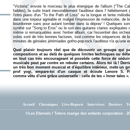
"Victoria" envoie le morceau le plus énergique de l'album ("The Cal
faibles), la suite tirant inexorablement l'auditeur dans l' hébétement
l'intro piano d'un "To the Path of Loss" ou la longue et lente mélodi
dans une torpeur agréable et malgré l'impression de mélancolie, de bi
bourdonner sans pour autant tomber dans la déprav' ! Quelques so
synthé sur "Song to Eros" ou le son des guitares claires expliquées c
même si remarquables avec l'entier album, car l'essentiel des orches
solos sont de très bonnes factures, tout comme les séquences de batt
minutes de géniales jérémiades gotho-pop-rock l'auditeur n'a qu'une en
Quel plaisir toujours réel que de découvrir un groupe qui p
compositions et au delà de quelques limites techniques ou défa
en tout cas très encourageant et possède cette force de séduir
musicale peut par contre en rebuter certains. Alors toi là ! Derri
un très bon moment musical et d'équilibre intérieur, mets un gr
prof yogi, empare-toi d'un casque et écoute Lenore S. Fi
comme vêtu d'une grâce universelle : celle de tes «
Inner tales
».
Accueil
Chroniques
Live-Reports
Interviews
Dossiers
T
©Les Eternels / Totoro mange des enfants corporation - 20