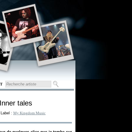
T
 Inner tales
 Label :
My Kingdom Music
tour de quelques clics que je tombe sur