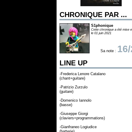
CHRONIQUE PAR ...
S1phonique
Cette chronique a été mise e
le 01 juin 2021
16/
Sa note :
LINE UP
-Frederica Lenore Catalano
(chant+guitare)
-Patrizio Zurzulo
(guitare)
-Domenico Iannolo
(basse)
-Giuseppe Giorgi
(claviers+programmations)
-Gianfraneo Logiudice
(batterie)