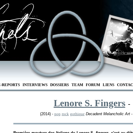
E-REPORTS
INTERVIEWS
DOSSIERS
TEAM
FORUM
LIENS
CONTAC
Lenore S. Fingers
-
(2014) -
pop
rock
gothique
Decadent Melancholic Art
-
Première mouture des Italiens de Lenore S. fingers, c'est au dé