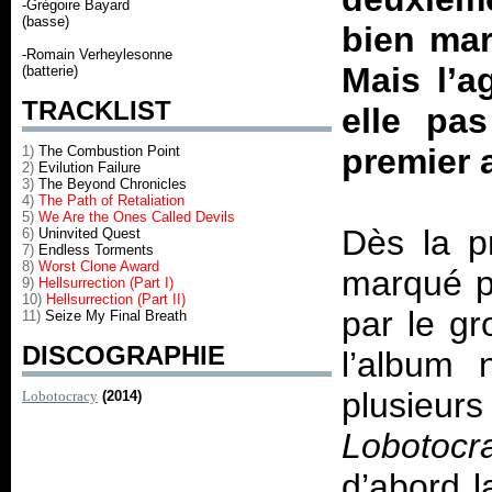
-Grégoire Bayard
(basse)
bien mar
-Romain Verheylesonne
Mais l’a
(batterie)
TRACKLIST
elle pas
premier 
1)
The Combustion Point
2)
Evilution Failure
3)
The Beyond Chronicles
4)
The Path of Retaliation
5)
We Are the Ones Called Devils
Dès la p
6)
Uninvited Quest
7)
Endless Torments
8)
Worst Clone Award
marqué pa
9)
Hellsurrection (Part I)
10)
Hellsurrection (Part II)
par le gr
11)
Seize My Final Breath
DISCOGRAPHIE
l’album 
plusieu
Lobotocracy
(2014)
Lobotoc
d’abord 