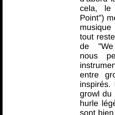
cela, le
Point") m
musique 
tout reste
de "We A
nous pe
instrume
entre gr
inspirés.
growl du 
hurle lég
sont bien