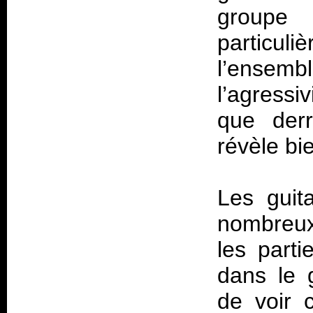
groupe
particu
l’ensemb
l’agressi
que derr
révèle bie
Les guit
nombreux 
les parti
dans le 
de voir 