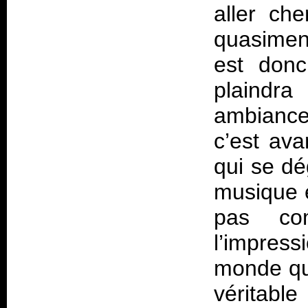
aller ch
quasiment
est donc
plaindr
ambiance
c’est ava
qui se dé
musique 
pas co
l’impres
monde qu
véritabl