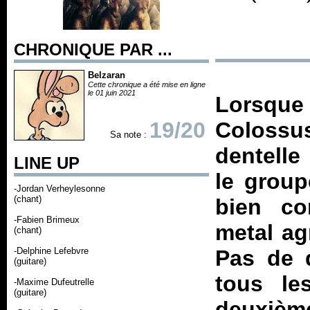
CHRONIQUE PAR ...
Belzaran
Cette chronique a été mise en ligne
le 01 juin 2021
Lorsqu
19/20
Colossus
Sa note :
dentelle
LINE UP
le group
-Jordan Verheylesonne
(chant)
bien co
-Fabien Brimeux
metal ag
(chant)
-Delphine Lefebvre
Pas de 
(guitare)
tous le
-Maxime Dufeutrelle
(guitare)
deuxièm