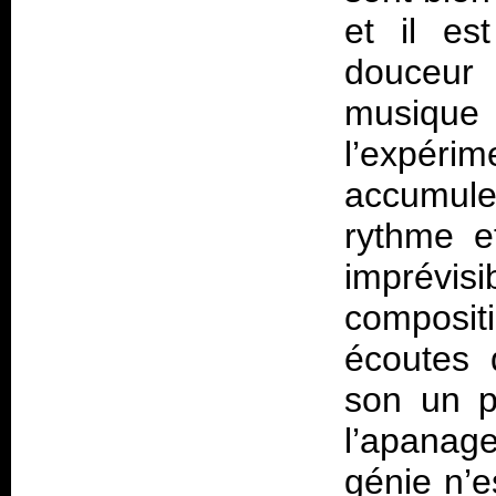
et il es
douceur
musiqu
l’expér
accumule
rythme e
imprévis
composi
écoutes 
son un p
l’apanag
génie n’e