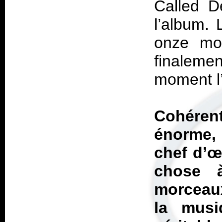
Called D
l’album.
onze mor
finalem
moment l’
Cohérent
énorme,
chef d’œ
chose à
morceaux
la musi