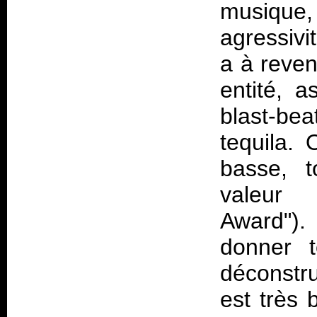
musique
agressivi
a à reven
entité, a
blast-be
tequila. 
basse, t
valeur (
Award").
donner 
déconstr
est très 