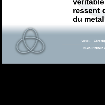
véritabl
ressent 
du metal
Accueil
Chroniq
©Les Eternels 